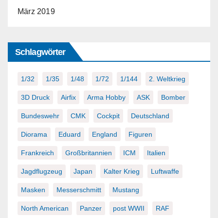
März 2019
Schlagwörter
1/32
1/35
1/48
1/72
1/144
2. Weltkrieg
3D Druck
Airfix
Arma Hobby
ASK
Bomber
Bundeswehr
CMK
Cockpit
Deutschland
Diorama
Eduard
England
Figuren
Frankreich
Großbritannien
ICM
Italien
Jagdflugzeug
Japan
Kalter Krieg
Luftwaffe
Masken
Messerschmitt
Mustang
North American
Panzer
post WWII
RAF