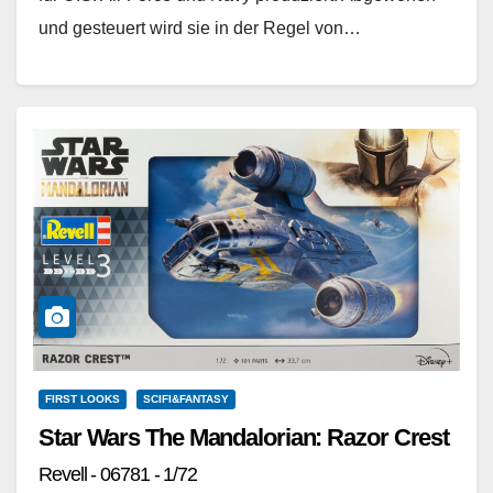
und gesteuert wird sie in der Regel von…
Weiterlesen
FIRST LOOKS
SCIFI&FANTASY
Star Wars The Mandalorian: Razor Crest
Revell - 06781 - 1/72