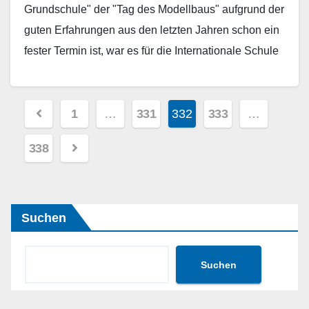
Grundschule" der "Tag des Modellbaus" aufgrund der
guten Erfahrungen aus den letzten Jahren schon ein
fester Termin ist, war es für die Internationale Schule
eine…
Weiterlesen
Seitennummerierung
1
…
331
332
333
…
der
338
Beiträge
Suchen
Suchen