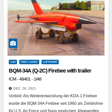
1/48
FIRST LOOKS
LUFTFAHRT
BQM-34A (Q-2C) Firebee with trailer
ICM - 48401 - 1/48
DEZ. 28, 2021
Vorbild: Als Weiterentwicklung der KDA-1 Firebee
wurde die BQM-34A Firebee seit 1960 als Zieldrohne
für U.S. Air Force und Navy produziert. Abgeworfen