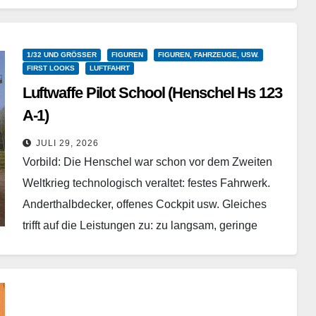
entwickelt. Einige technische Neuerungen flossen
später…
Weiterlesen
1/32 UND GRÖSSER
FIGUREN
FIGUREN, FAHRZEUGE, USW.
FIRST LOOKS
LUFTFAHRT
Luftwaffe Pilot School (Henschel Hs 123
A-1)
ICM – 32017 – 1/32
JULI 29, 2026
Vorbild: Die Henschel war schon vor dem Zweiten
Weltkrieg technologisch veraltet: festes Fahrwerk.
Anderthalbdecker, offenes Cockpit usw. Gleiches
trifft auf die Leistungen zu: zu langsam, geringe
Reichweite, geringe Zuladung. Bei…
Weiterlesen