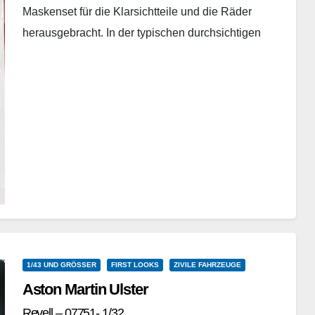
Maskenset für die Klarsichtteile und die Räder
herausgebracht. In der typischen durchsichtigen
Tüte befinden sich…
Weiterlesen
1/43 UND GRÖSSER
FIRST LOOKS
ZIVILE FAHRZEUGE
Aston Martin Ulster
Revell – 07751- 1/32