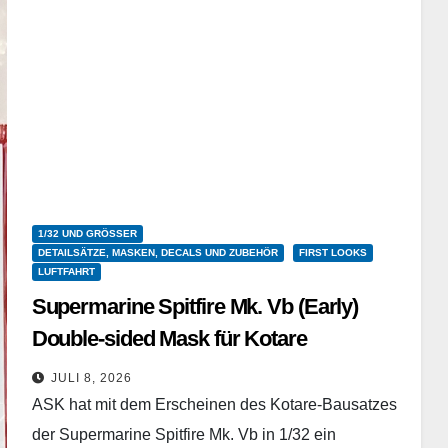
1/32 UND GRÖSSER
DETAILSÄTZE, MASKEN, DECALS UND ZUBEHÖR
FIRST LOOKS
LUFTFAHRT
Supermarine Spitfire Mk. Vb (Early)
Double-sided Mask für Kotare
ASK – 200-M32139 – Masken – 1/32
JULI 8, 2026
ASK hat mit dem Erscheinen des Kotare-Bausatzes
der Supermarine Spitfire Mk. Vb in 1/32 ein