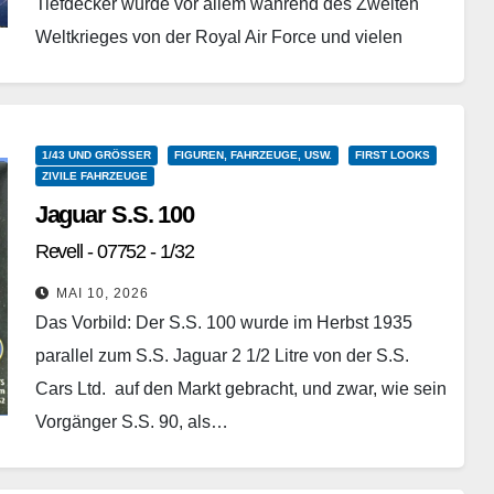
Tiefdecker wurde vor allem während des Zweiten
Weltkrieges von der Royal Air Force und vielen
alliierten Luftstreitkräften…
Weiterlesen
1/43 UND GRÖSSER
FIGUREN, FAHRZEUGE, USW.
FIRST LOOKS
ZIVILE FAHRZEUGE
Jaguar S.S. 100
Revell - 07752 - 1/32
MAI 10, 2026
Das Vorbild: Der S.S. 100 wurde im Herbst 1935
parallel zum S.S. Jaguar 2 1/2 Litre von der S.S.
Cars Ltd. auf den Markt gebracht, und zwar, wie sein
Vorgänger S.S. 90, als…
Weiterlesen