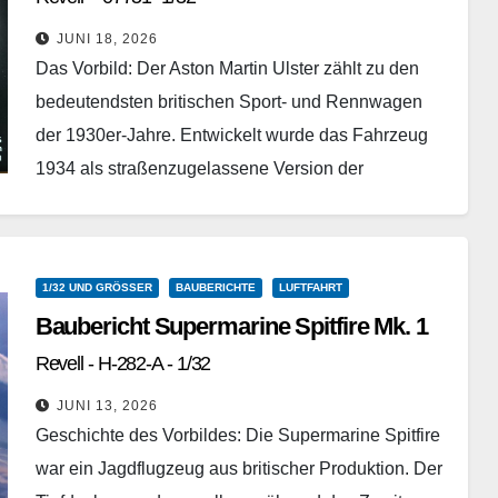
JUNI 18, 2026
Das Vorbild: Der Aston Martin Ulster zählt zu den
bedeutendsten britischen Sport- und Rennwagen
der 1930er-Jahre. Entwickelt wurde das Fahrzeug
1934 als straßenzugelassene Version der
erfolgreichen Werksrennwagen. Seinen Namen
erhielt…
Weiterlesen
1/32 UND GRÖSSER
BAUBERICHTE
LUFTFAHRT
Baubericht Supermarine Spitfire Mk. 1
Revell - H-282-A - 1/32
JUNI 13, 2026
Geschichte des Vorbildes: Die Supermarine Spitfire
war ein Jagdflugzeug aus britischer Produktion. Der