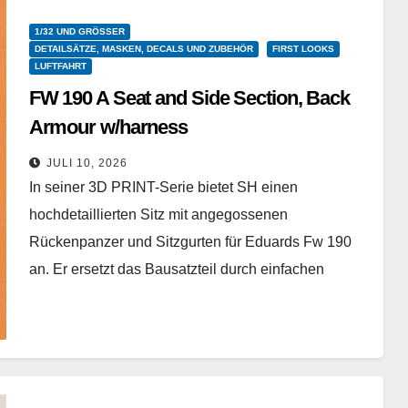
1/32 UND GRÖSSER
DETAILSÄTZE, MASKEN, DECALS UND ZUBEHÖR
FIRST LOOKS
LUFTFAHRT
FW 190 A Seat and Side Section, Back
Armour w/harness
Special Hobby – P32005 – 1/32
JULI 10, 2026
In seiner 3D PRINT-Serie bietet SH einen
hochdetaillierten Sitz mit angegossenen
Rückenpanzer und Sitzgurten für Eduards Fw 190
an. Er ersetzt das Bausatzteil durch einfachen
Tausch. Eine besondere Stärke ist…
Weiterlesen