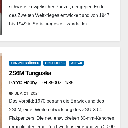
schwerer sowjetischer Panzer, der gegen Ende
des Zweiten Weltkrieges entwickelt und von 1947
bis 1949 in Serie hergestellt wurde. Im
deutschsprachigen Raum ist der Panzer teilweise
auch unter der Bezeichnung JS-4 bekannt. Der…
Weiterlesen
1/35 UND GRÖSSER
FIRST LOOKS
MILITÄR
2S6M Tunguska
Panda Hobby - PH-35002 - 1/35
SEP. 29, 2024
Das Vorbild: 1970 begann die Entwicklung des
2S6M, einer Weiterentwicklung des ZSU-23-4
Flakpanzers. Die neu entwickelten 30-mm-Kanonen
ermöglichten eine Reichweitensteigerung von 2.000