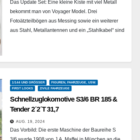
Das Update Set: Eine kleine Kiste mit viel Metall
bekommt man von Voyager Model. Drei
Fotoätzteilbögen aus Messing sowie ein weiterer
aus Stahl, Metallantennen und ein „Stahlkabel“ sind
in diesem…
Weiterlesen
1/144 UND GRÖSSER
FIGUREN, FAHRZEUGE, USW.
FIRST LOOKS
ZIVILE FAHRZEUGE
Schnellzuglokomotive S3/6 BR 185 &
Tender 2´2´T 31,7
Revell – 02168 – 1/87
AUG. 19, 2024
Das Vorbild: Die erste Maschine der Baureihe S
3/6 wurde 1908 von J.A. Maffei in München an die