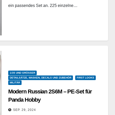
ein passendes Set an. 225 einzelne…
Weiterlesen
1/35 UND GRÖSSER
DETAILSÄTZE, MASKEN, DECALS UND ZUBEHÖR
FIRST LOOKS
MILITÄR
Modern Russian 2S6M – PE-Set für
Panda Hobby
VoyagerModel - PE35533 - 1/35
SEP. 29, 2024