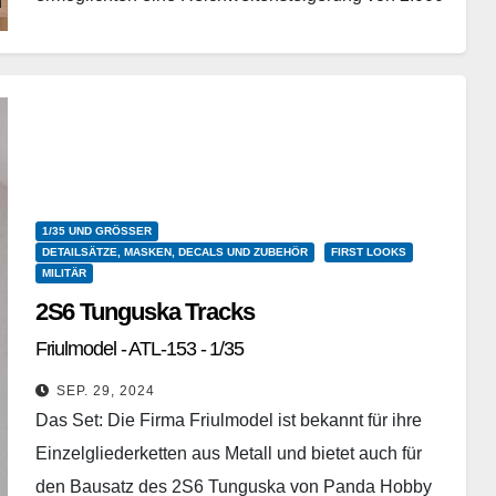
m auf 4.000 m im Vergleich zur ZSU-23-4.…
Weiterlesen
1/35 UND GRÖSSER
DETAILSÄTZE, MASKEN, DECALS UND ZUBEHÖR
FIRST LOOKS
MILITÄR
2S6 Tunguska Tracks
Friulmodel - ATL-153 - 1/35
SEP. 29, 2024
Das Set: Die Firma Friulmodel ist bekannt für ihre
Einzelgliederketten aus Metall und bietet auch für
den Bausatz des 2S6 Tunguska von Panda Hobby