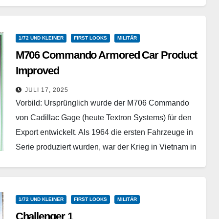
Weiterlesen
1/72 UND KLEINER
FIRST LOOKS
MILITÄR
M706 Commando Armored Car Product
Improved
Trumpeter – 07440 - 1/72
JULI 17, 2025
Vorbild: Ursprünglich wurde der M706 Commando
von Cadillac Gage (heute Textron Systems) für den
Export entwickelt. Als 1964 die ersten Fahrzeuge in
Serie produziert wurden, war der Krieg in Vietnam in
vollem Gange. Die US Armee suchte…
Weiterlesen
1/72 UND KLEINER
FIRST LOOKS
MILITÄR
Challenger 1