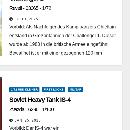
Revell - 03365 - 1/72
JULI 1, 2025
Vorbild: Als Nachfolger des Kampfpanzers Chieftain
entstand in Großbritannien der Challenger 1. Dieser
wurde ab 1983 in die britische Armee eingeführt.
Bewaffnet ist er mit einer gezogenen 120 mm
Kanone…
Weiterlesen
1/72 UND KLEINER
FIRST LOOKS
MILITÄR
Soviet Heavy Tank IS-4
Zvezda - 6296 - 1/100
JAN. 25, 2025
Vorbild: Der IS-4 war ein