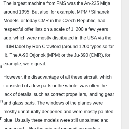
The largest machine from FMS was the An-225 Mirja
around 1995. But also, for example, MPM / Silhanek
Models, or today CMR in the Czech Republic, had
respectful offer lists on a scale of 1: 200 a few years
ago, which were mostly distributed in the USA via the
HBM label by Ron Crawford (around 1200 types so far
!!). The A-90 Orjonok (MPM) or the Ju-390 (CMR), for
example, were great.
m
However, the disadvantage of all these aircraft, which
consisted of a few parts or the whole, was often the
lack of details, such as correct propellers, landing gear
en
and glass parts. The windows of the planes were
mostly unnaturally deepened and were mostly painted
en
blue. Usually these models were still unpainted and
unmarked – like the original recognition models.