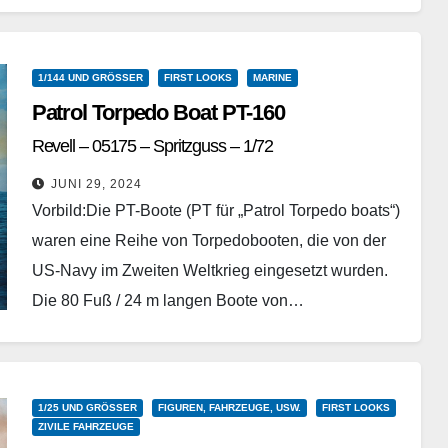
ersten Bilder des…
Weiterlesen
1/144 UND GRÖSSER
FIRST LOOKS
MARINE
Patrol Torpedo Boat PT-160
Revell – 05175 – Spritzguss – 1/72
JUNI 29, 2024
Vorbild:Die PT-Boote (PT für „Patrol Torpedo boats“)
waren eine Reihe von Torpedobooten, die von der
US-Navy im Zweiten Weltkrieg eingesetzt wurden.
Die 80 Fuß / 24 m langen Boote von…
Weiterlesen
1/25 UND GRÖSSER
FIGUREN, FAHRZEUGE, USW.
FIRST LOOKS
ZIVILE FAHRZEUGE