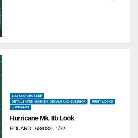
Vergleich zur Variante aus Plastikspritzguss.
Insbesondere…
Weiterlesen
1/32 UND GRÖSSER
DETAILSÄTZE, MASKEN, DECALS UND ZUBEHÖR
FIRST LOOKS
LUFTFAHRT
Hurricane Mk. IIb Löök
EDUARD - 634033 - 1/32