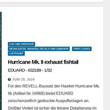
Weiterlesen
1/32 UND GRÖSSER
DETAILSÄTZE, MASKEN, DECALS UND ZUBEHÖR
FIRST LOOKS
LUFTFAHRT
Hurricane Mk. II exhaust fishtail
EDUARD - 632189 - 1/32
JUNI 25, 2024
Für den REVELL-Bausatz der Hawker Hurricane Mk.
IIb (Artikel-Nr. 04968) bietet EDUARD
zwischenzeitlich gedruckte Auspuffanlagen an.
Größter Vorteil ist sicher die feinere Detailierung im