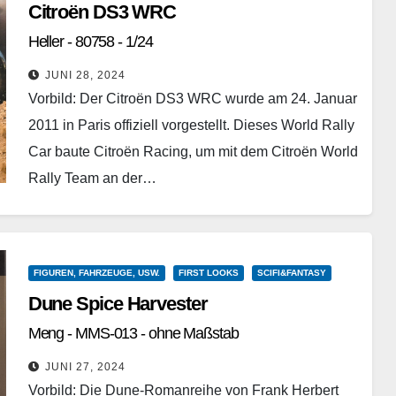
Citroën DS3 WRC
Heller - 80758 - 1/24
JUNI 28, 2024
Vorbild: Der Citroën DS3 WRC wurde am 24. Januar
2011 in Paris offiziell vorgestellt. Dieses World Rally
Car baute Citroën Racing, um mit dem Citroën World
Rally Team an der…
Weiterlesen
FIGUREN, FAHRZEUGE, USW.
FIRST LOOKS
SCIFI&FANTASY
Dune Spice Harvester
Meng - MMS-013 - ohne Maßstab
JUNI 27, 2024
Vorbild: Die Dune-Romanreihe von Frank Herbert