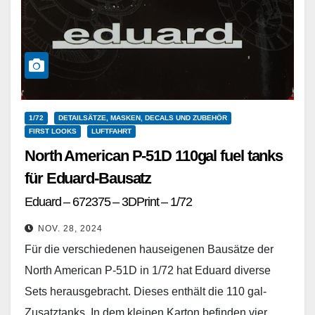
1/72
DETAILSÄTZE, MASKEN, DECALS UND ZUBEHÖR
FIRST LOOKS
LUFTFAHRT
North American P-51D 110gal fuel tanks
für Eduard-Bausatz
Eduard – 672375 – 3DPrint – 1/72
NOV. 28, 2024
Für die verschiedenen hauseigenen Bausätze der
North American P-51D in 1/72 hat Eduard diverse
Sets herausgebracht. Dieses enthält die 110 gal-
Zusatztanks. In dem kleinen Karton befinden vier