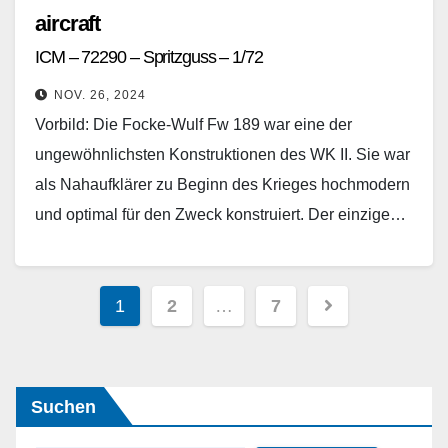
aircraft
ICM – 72290 – Spritzguss – 1/72
NOV. 26, 2024
Vorbild: Die Focke-Wulf Fw 189 war eine der
ungewöhnlichsten Konstruktionen des WK II. Sie war
als Nahaufklärer zu Beginn des Krieges hochmodern
und optimal für den Zweck konstruiert. Der einzige…
Weiterlesen
Seitennummerierung
1
2
…
7
der
Beiträge
Suchen