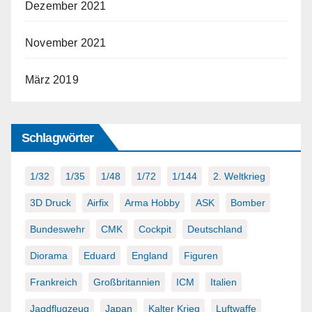
Dezember 2021
November 2021
März 2019
Schlagwörter
1/32
1/35
1/48
1/72
1/144
2. Weltkrieg
3D Druck
Airfix
Arma Hobby
ASK
Bomber
Bundeswehr
CMK
Cockpit
Deutschland
Diorama
Eduard
England
Figuren
Frankreich
Großbritannien
ICM
Italien
Jagdflugzeug
Japan
Kalter Krieg
Luftwaffe