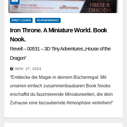
FIRST LOOKS
SCIFI&FANTASY
Iron Throne. A Miniature World. Book
Nook.
Revell – 00531 – 3D Tiny Adventures „House of the
Dragon”
NOV. 27, 2024
“Entdecke die Magie in deinem Bücherregal: Mit
unseren einfach zusammenbaubaren Book Nooks
erschaffst du faszinierende Miniaturwelten, die dein
Zuhause eine bezaubernde Atmosphäre verleihen!“
Mit diesen Worten bewirbt Revell ein Produkt,…
Weiterlesen