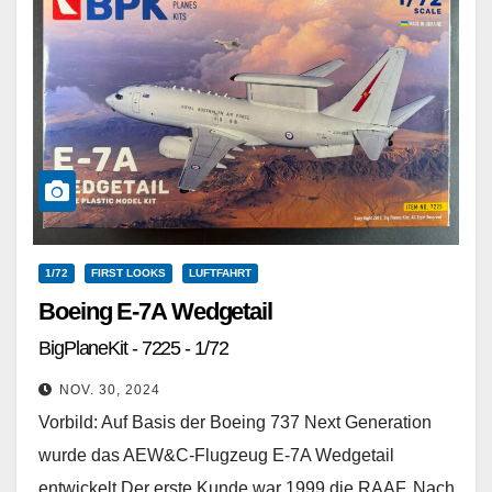
1/72
FIRST LOOKS
LUFTFAHRT
Boeing E-7A Wedgetail
BigPlaneKit - 7225 - 1/72
NOV. 30, 2024
Vorbild: Auf Basis der Boeing 737 Next Generation
wurde das AEW&C-Flugzeug E-7A Wedgetail
entwickelt Der erste Kunde war 1999 die RAAF. Nach