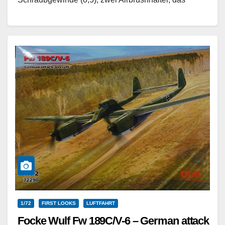
Netzteil und eine Anleitung. Eine Spritzpistole…
Weiterlesen
1/72
FIRST LOOKS
LUFTFAHRT
Focke Wulf Fw 189C/V-6 – German attack