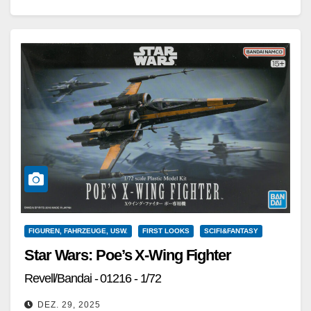
Bausatz: Zum Glück für…
Weiterlesen
FIGUREN, FAHRZEUGE, USW.
FIRST LOOKS
SCIFI&FANTASY
Star Wars: Poe’s X-Wing Fighter
Revell/Bandai - 01216 - 1/72
DEZ. 29, 2025