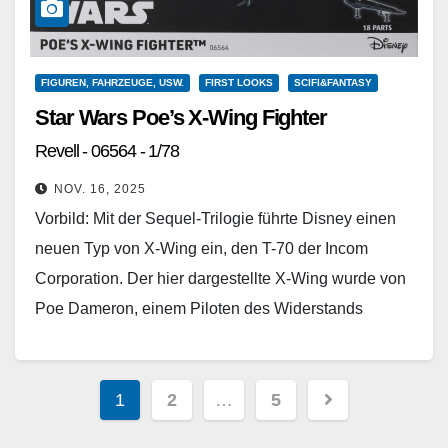
FIGUREN, FAHRZEUGE, USW.
FIRST LOOKS
SCIFI&FANTASY
Star Wars Poe’s X-Wing Fighter
Revell - 06564 - 1/78
NOV. 16, 2025
Vorbild: Mit der Sequel-Trilogie führte Disney einen
neuen Typ von X-Wing ein, den T-70 der Incom
Corporation. Der hier dargestellte X-Wing wurde von
Poe Dameron, einem Piloten des Widerstands
gegen…
Weiterlesen
Seitennummerierung
1
2
…
5
der