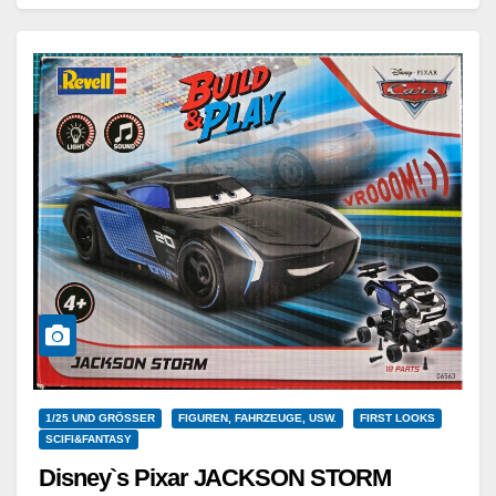
Weiterlesen
1/25 UND GRÖSSER
FIGUREN, FAHRZEUGE, USW.
FIRST LOOKS
SCIFI&FANTASY
Disney`s Pixar JACKSON STORM