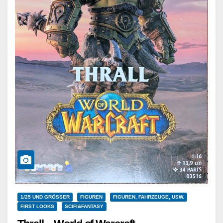
1/25 UND GRÖSSER
FIGUREN
FIGUREN, FAHRZEUGE, USW.
FIRST LOOKS
SCIFI&FANTASY