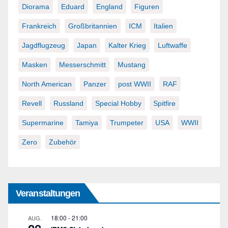
Diorama
Eduard
England
Figuren
Frankreich
Großbritannien
ICM
Italien
Jagdflugzeug
Japan
Kalter Krieg
Luftwaffe
Masken
Messerschmitt
Mustang
North American
Panzer
post WWII
RAF
Revell
Russland
Special Hobby
Spitfire
Supermarine
Tamiya
Trumpeter
USA
WWII
Zero
Zubehör
Veranstaltungen
18:00
-
21:00
AUG.