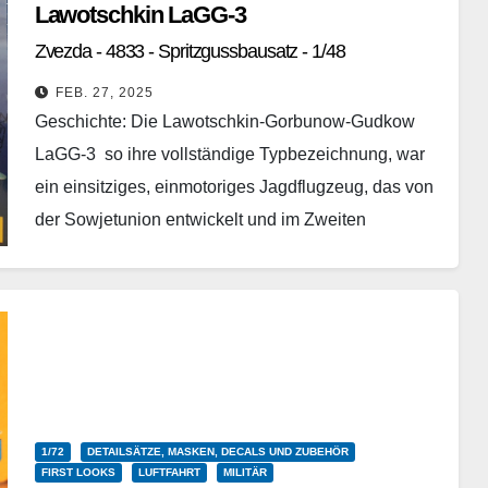
Lawotschkin LaGG-3
Zvezda - 4833 - Spritzgussbausatz - 1/48
FEB. 27, 2025
Geschichte: Die Lawotschkin-Gorbunow-Gudkow
LaGG-3 so ihre vollständige Typbezeichnung, war
ein einsitziges, einmotoriges Jagdflugzeug, das von
der Sowjetunion entwickelt und im Zweiten
Weltkrieg eingesetzt wurde. Semjon Lawotschkin,
seit 1929 Mitarbeiter des ZAGI, beschäftigte sich
seinerzeit mit der Entwicklung…
Weiterlesen
1/72
DETAILSÄTZE, MASKEN, DECALS UND ZUBEHÖR
FIRST LOOKS
LUFTFAHRT
MILITÄR