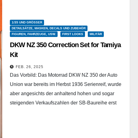
1/35 UND GRÖSSER
DETAILSÄTZE, MASKEN, DECALS UND ZUBEHÖR
FIGUREN, FAHRZEUGE, USW.
FIRST LOOKS
MILITÄR
DKW NZ 350 Correction Set for Tamiya
Kit
Special Hobby - P35040 - 3D Print - 1/35
FEB. 26, 2025
Das Vorbild: Das Motorrad DKW NZ 350 der Auto
Union war bereits im Herbst 1936 Serienreif, wurde
aber angesichts der anhaltend hohen und sogar
steigenden Verkaufszahlen der SB-Baureihe erst
rund…
Weiterlesen