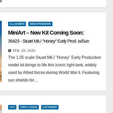
ALLGEMEIN
INDUSTRIENEWS
MiniArt – New Kit Coming Soon:
35423 - Stuart Mk.I "Honey" Early Prod. w/Sun
Shields
FEB. 26, 2025
The 1:35 scale Stuart Mk.I "Honey" Early Production
model kit brings to life this iconic light tank, widely
used by Allied forces during World War II. Featuring
sun shields for…
Weiterlesen
1/72
FIRST LOOKS
LUFTFAHRT