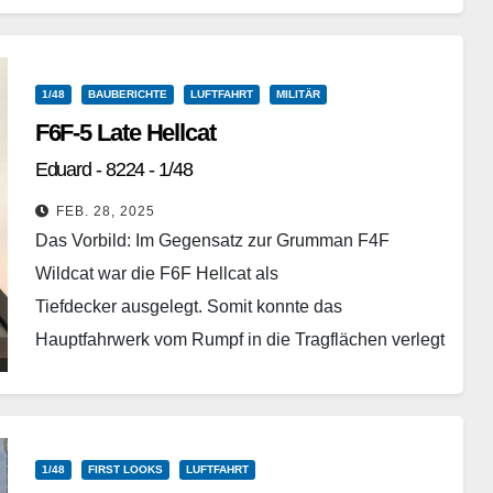
besonderen Projekten zu…
Weiterlesen
1/48
BAUBERICHTE
LUFTFAHRT
MILITÄR
F6F-5 Late Hellcat
Eduard - 8224 - 1/48
FEB. 28, 2025
Das Vorbild: Im Gegensatz zur Grumman F4F
Wildcat war die F6F Hellcat als
Tiefdecker ausgelegt. Somit konnte das
Hauptfahrwerk vom Rumpf in die Tragflächen verlegt
werden, wodurch ein wesentlich richtungsstabileres
Fahrwerk…
Weiterlesen
1/48
FIRST LOOKS
LUFTFAHRT