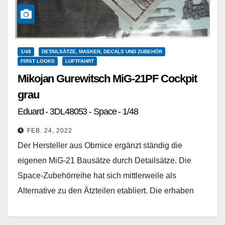
1/48
DETAILSÄTZE, MASKEN, DECALS UND ZUBEHÖR
FIRST LOOKS
LUFTFAHRT
Mikojan Gurewitsch MiG-21PF Cockpit
grau
Eduard - 3DL48053 - Space - 1/48
FEB. 24, 2022
Der Hersteller aus Obrnice ergänzt ständig die
eigenen MiG-21 Bausätze durch Detailsätze. Die
Space-Zubehörreihe hat sich mittlerweile als
Alternative zu den Ätzteilen etabliert. Die erhaben
gedruckten Instrumentenbretter lassen sich gut…