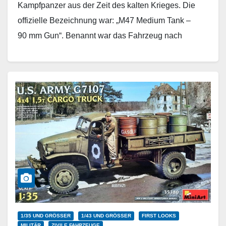
Kampfpanzer aus der Zeit des kalten Krieges. Die
offizielle Bezeichnung war: „M47 Medium Tank –
90 mm Gun“. Benannt war das Fahrzeug nach
General George Patton,…
Weiterlesen
1/35 UND GRÖSSER
1/43 UND GRÖSSER
FIRST LOOKS
MILITÄR
ZIVILE FAHRZEUGE