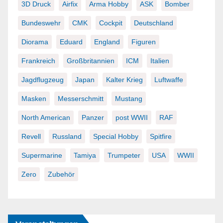
3D Druck
Airfix
Arma Hobby
ASK
Bomber
Bundeswehr
CMK
Cockpit
Deutschland
Diorama
Eduard
England
Figuren
Frankreich
Großbritannien
ICM
Italien
Jagdflugzeug
Japan
Kalter Krieg
Luftwaffe
Masken
Messerschmitt
Mustang
North American
Panzer
post WWII
RAF
Revell
Russland
Special Hobby
Spitfire
Supermarine
Tamiya
Trumpeter
USA
WWII
Zero
Zubehör