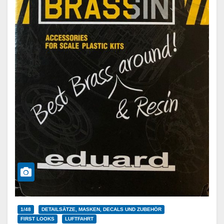
1/48
DETAILSÄTZE, MASKEN, DECALS UND ZUBEHÖR
FIRST LOOKS
LUFTFAHRT