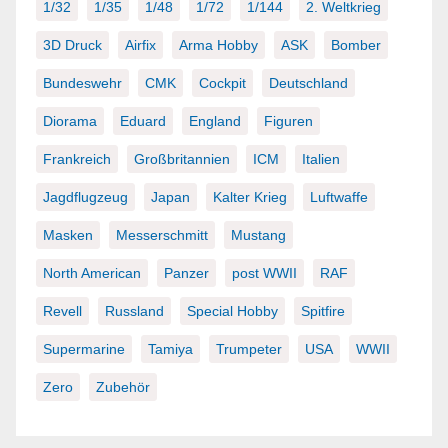
1/32
1/35
1/48
1/72
1/144
2. Weltkrieg
3D Druck
Airfix
Arma Hobby
ASK
Bomber
Bundeswehr
CMK
Cockpit
Deutschland
Diorama
Eduard
England
Figuren
Frankreich
Großbritannien
ICM
Italien
Jagdflugzeug
Japan
Kalter Krieg
Luftwaffe
Masken
Messerschmitt
Mustang
North American
Panzer
post WWII
RAF
Revell
Russland
Special Hobby
Spitfire
Supermarine
Tamiya
Trumpeter
USA
WWII
Zero
Zubehör