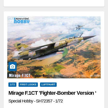
Royal Air Force.,…
Weiterlesen
1/72
FIRST LOOKS
LUFTFAHRT
Mirage F.1CT ’Fighter-Bomber Version ‘
Special Hobby - SH72357 - 1/72