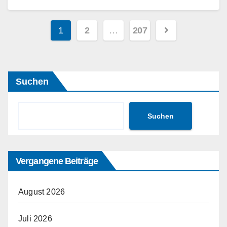
Bis…
Seitennummerierung
1
2
…
207
Weiterlesen
der
Beiträge
Suchen
Suchen
Vergangene Beiträge
August 2026
Juli 2026