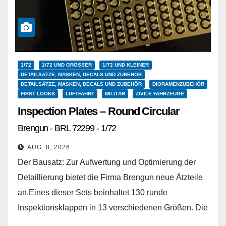
1/72
1/72 UND GRÖSSER
1/72 UND KLEINER
DETAILSÄTZE, MASKEN, DECALS UND ZUBEHÖR
DETAILSÄTZE, MASKEN, DECALS UND ZUBEHÖR
DIORAMENZUBEHÖR
FIRST LOOKS
LUFTFAHRT
MILITÄR
ZIVILE FAHRZEUGE
Inspection Plates – Round Circular
Brengun - BRL 72299 - 1/72
AUG. 8, 2026
Der Bausatz: Zur Aufwertung und Optimierung der
Detaillierung bietet die Firma Brengun neue Ätzteile
an.Eines dieser Sets beinhaltet 130 runde
Inspektionsklappen in 13 verschiedenen Größen. Die
zum Teil winzigen Klappen…