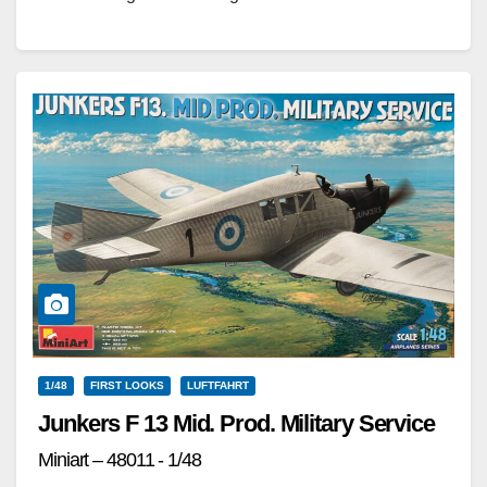
Wasserflugzeugs Cant Z.506. Wohl entstand bei der
ehemaligen…
Weiterlesen
1/48
FIRST LOOKS
LUFTFAHRT
Junkers F 13 Mid. Prod. Military Service
Miniart – 48011 - 1/48