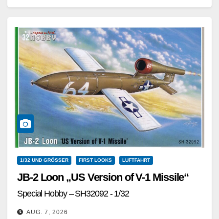
Weiterlesen
1/32 UND GRÖSSER
FIRST LOOKS
LUFTFAHRT
JB-2 Loon „US Version of V-1 Missile“
Special Hobby – SH32092 - 1/32
AUG. 7, 2026