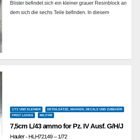
Blister befindet sich ein kleiner grauer Resinblock an
dem sich die sechs Teile befinden. In diesem
Maßstab…
Weiterlesen
1/72 UND KLEINER
DETAILSÄTZE, MASKEN, DECALS UND ZUBEHÖR
FIRST LOOKS
MILITÄR
7,5cm L/43 ammo for Pz. IV Ausf. G/H/J
Hauler - HLH72149 – 1/72