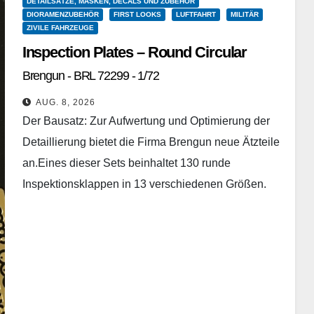
DETAILSÄTZE, MASKEN, DECALS UND ZUBEHÖR
DIORAMENZUBEHÖR
FIRST LOOKS
LUFTFAHRT
MILITÄR
ZIVILE FAHRZEUGE
Inspection Plates – Round Circular
Brengun - BRL 72299 - 1/72
AUG. 8, 2026
Der Bausatz: Zur Aufwertung und Optimierung der
Detaillierung bietet die Firma Brengun neue Ätzteile
an.Eines dieser Sets beinhaltet 130 runde
Inspektionsklappen in 13 verschiedenen Größen.
Die zum Teil winzigen Klappen…
Weiterlesen