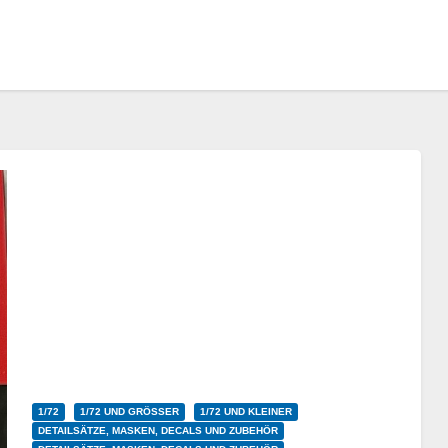
1/72
1/72 UND GRÖSSER
1/72 UND KLEINER
DETAILSÄTZE, MASKEN, DECALS UND ZUBEHÖR