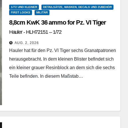
1/72 UND KLEINER
DETAILSÄTZE, MASKEN, DECALS UND ZUBEHÖR
FIRST LOOKS
MILITÄR
8,8cm KwK 36 ammo for Pz. VI Tiger
Hauler - HLH72151 – 1/72
AUG. 2, 2026
Hauler hat für den Pz. VI Tiger sechs Granatpatronen
herausgebracht. In dem kleinen Blister befindet sich
ein kleiner grauer Resinblock an dem sich die sechs
Teile befinden. In diesem Maßstab…
Weiterlesen