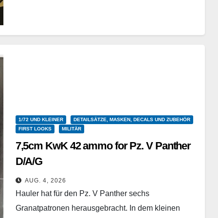
1/72 UND KLEINER
DETAILSÄTZE, MASKEN, DECALS UND ZUBEHÖR
FIRST LOOKS
MILITÄR
7,5cm KwK 42 ammo for Pz. V Panther
D/A/G
Hauler - HLH72150 – 1/72
AUG. 4, 2026
Hauler hat für den Pz. V Panther sechs
Granatpatronen herausgebracht. In dem kleinen