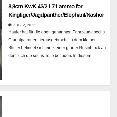
8,8cm KwK 43/2 L71 ammo for
Kingtiger/Jagdpanther/Elephant/Nashor
n
AUG. 2, 2026
Hauler - HLH72152 – 1/72
Hauler hat für die oben genannten Fahrzeuge sechs
Granatpatronen herausgebracht. In dem kleinen
Blister befindet sich ein kleiner grauer Resinblock an
dem sich die sechs Teile befinden. In diesem
Maßstab…
Weiterlesen