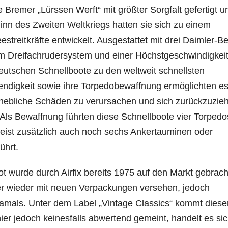
 Bremer „Lürssen Werft“ mit größter Sorgfalt gefertigt u
eginn des Zweiten Weltkriegs hatten sie sich zu einem
streitkräfte entwickelt. Ausgestattet mit drei Daimler-B
m Dreifachrudersystem und einer Höchstgeschwindigkei
deutschen Schnellboote zu den weltweit schnellsten
 Wendigkeit sowie ihre Torpedobewaffnung ermöglichten e
 erhebliche Schäden zu verursachen und sich zurückzuzie
Als Bewaffnung führten diese Schnellboote vier Torpedo
eist zusätzlich auch noch sechs Ankertauminen oder
ührt.
t wurde durch Airfix bereits 1975 auf den Markt gebrach
er wieder mit neuen Verpackungen versehen, jedoch
amals. Unter dem Label „Vintage Classics“ kommt dieser
hier jedoch keinesfalls abwertend gemeint, handelt es si