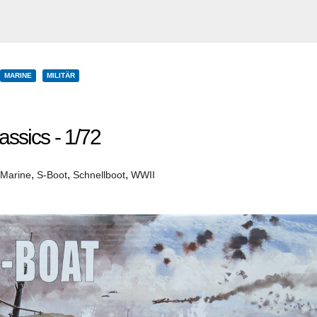
MARINE
MILITÄR
assics - 1/72
,
,
,
Marine
S-Boot
Schnellboot
WWII