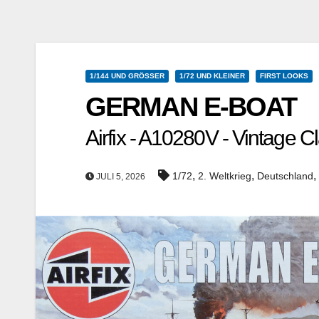
1/144 UND GRÖSSER
1/72 UND KLEINER
FIRST LOOKS
GERMAN E-BOAT
Airfix - A10280V - Vintage Cl
,
,
,
1/72
2. Weltkrieg
Deutschland
JULI 5, 2026