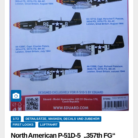
1/72
DETAILSÄTZE, MASKEN, DECALS UND ZUBEHÖR
FIRST LOOKS
LUFTFAHRT
North American P-51D-5 „357th FG“