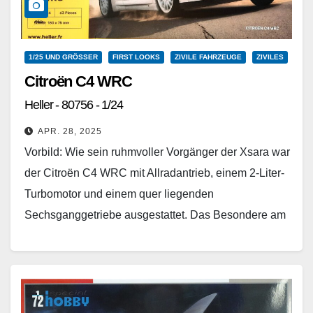
1/25 UND GRÖSSER
FIRST LOOKS
ZIVILE FAHRZEUGE
ZIVILES
Citroën C4 WRC
Heller - 80756 - 1/24
APR. 28, 2025
Vorbild: Wie sein ruhmvoller Vorgänger der Xsara war
der Citroën C4 WRC mit Allradantrieb, einem 2-Liter-
Turbomotor und einem quer liegenden
Sechsganggetriebe ausgestattet. Das Besondere am
C4 WRC ist seine Länge…
Weiterlesen