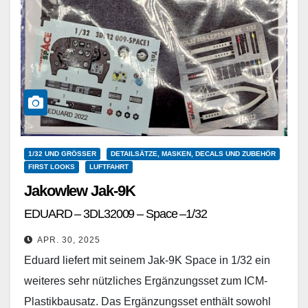
1/32 UND GRÖSSER
DETAILSÄTZE, MASKEN, DECALS UND ZUBEHÖR
FIRST LOOKS
LUFTFAHRT
Jakowlew Jak-9K
EDUARD – 3DL32009 – Space –1/32
APR. 30, 2025
Eduard liefert mit seinem Jak-9K Space in 1/32 ein
weiteres sehr nützliches Ergänzungsset zum ICM-
Plastikbausatz. Das Ergänzungsset enthält sowohl