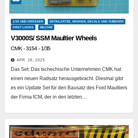
1/35 UND GRÖSSER
DETAILSÄTZE, MASKEN, DECALS UND ZUBEHÖR
FIRST LOOKS
MILITÄR
V3000S/ SSM Maultier Wheels
CMK - 3154 - 1/35
APR. 26, 2025
Das Set: Das tschechische Unternehmen CMK hat
einen neuen Radsatz herausgebracht. Diesmal gibt
es ein Update Set für den Bausatz des Ford Maultiers
der Firma ICM, der in den letzten…
Weiterlesen