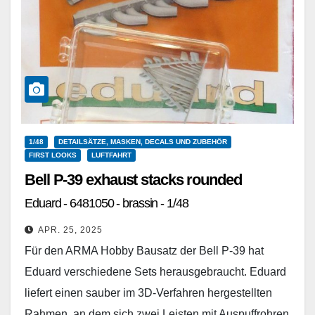
1/48
DETAILSÄTZE, MASKEN, DECALS UND ZUBEHÖR
FIRST LOOKS
LUFTFAHRT
Bell P-39 exhaust stacks rounded
Eduard - 6481050 - brassin - 1/48
APR. 25, 2025
Für den ARMA Hobby Bausatz der Bell P-39 hat
Eduard verschiedene Sets herausgebraucht. Eduard
liefert einen sauber im 3D-Verfahren hergestellten
Rahmen, an dem sich zwei Leisten mit Auspuffrohren