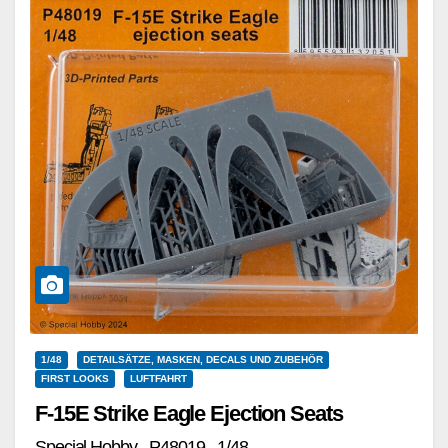
1/48
DETAILSÄTZE, MASKEN, DECALS UND ZUBEHÖR
FIRST LOOKS
LUFTFAHRT
F-15E Strike Eagle Ejection Seats
Special Hobby - P48019 - 1/48