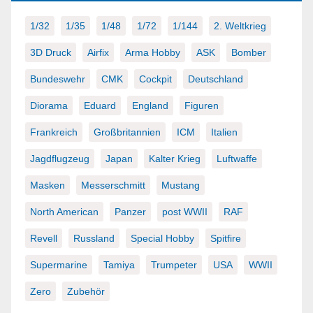
1/32
1/35
1/48
1/72
1/144
2. Weltkrieg
3D Druck
Airfix
Arma Hobby
ASK
Bomber
Bundeswehr
CMK
Cockpit
Deutschland
Diorama
Eduard
England
Figuren
Frankreich
Großbritannien
ICM
Italien
Jagdflugzeug
Japan
Kalter Krieg
Luftwaffe
Masken
Messerschmitt
Mustang
North American
Panzer
post WWII
RAF
Revell
Russland
Special Hobby
Spitfire
Supermarine
Tamiya
Trumpeter
USA
WWII
Zero
Zubehör