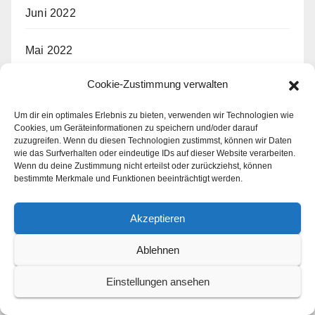
Juni 2022
Mai 2022
Cookie-Zustimmung verwalten
April 2022
Um dir ein optimales Erlebnis zu bieten, verwenden wir Technologien wie
März 2022
Cookies, um Geräteinformationen zu speichern und/oder darauf
zuzugreifen. Wenn du diesen Technologien zustimmst, können wir Daten
wie das Surfverhalten oder eindeutige IDs auf dieser Website verarbeiten.
Februar 2022
Wenn du deine Zustimmung nicht erteilst oder zurückziehst, können
bestimmte Merkmale und Funktionen beeinträchtigt werden.
Januar 2022
Akzeptieren
Dezember 2021
Ablehnen
November 2021
Einstellungen ansehen
März 2019