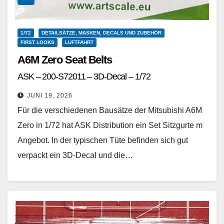
1/72
DETAILSÄTZE, MASKEN, DECALS UND ZUBEHÖR
FIRST LOOKS
LUFTFAHRT
A6M Zero Seat Belts
ASK – 200-S72011 – 3D-Decal – 1/72
JUNI 19, 2026
Für die verschiedenen Bausätze der Mitsubishi A6M
Zero in 1/72 hat ASK Distribution ein Set Sitzgurte m
Angebot. In der typischen Tüte befinden sich gut
verpackt ein 3D-Decal und die…
Weiterlesen