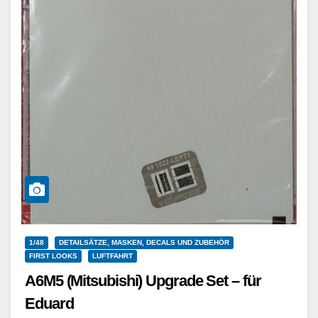
1/48
DETAILSÄTZE, MASKEN, DECALS UND ZUBEHÖR
FIRST LOOKS
LUFTFAHRT
A6M5 (Mitsubishi) Upgrade Set – für
Eduard