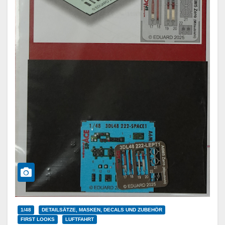
1/48
DETAILSÄTZE, MASKEN, DECALS UND ZUBEHÖR
FIRST LOOKS
LUFTFAHRT