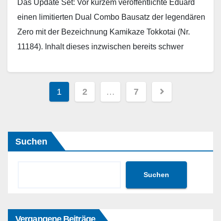
Das Update Set: Vor kurzem veröffentlichte Eduard
einen limitierten Dual Combo Bausatz der legendären
Zero mit der Bezeichnung Kamikaze Tokkotai (Nr.
11184). Inhalt dieses inzwischen bereits schwer
erhältlichen Bausatzes ist…
Weiterlesen
Seitennummerierung
1
2
…
7
der
Beiträge
Suchen
Suchen
Vergangene Beiträge