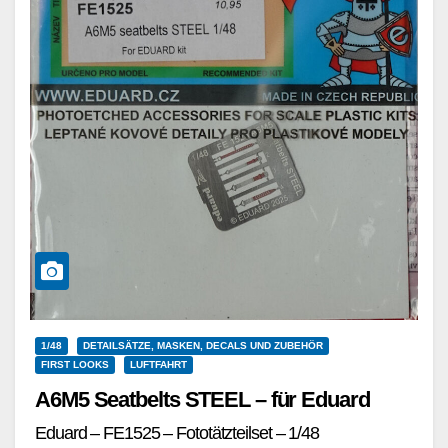
1/48
DETAILSÄTZE, MASKEN, DECALS UND ZUBEHÖR
FIRST LOOKS
LUFTFAHRT
A6M5 Seatbelts STEEL – für Eduard
Eduard – FE1525 – Fototätzteilset – 1/48