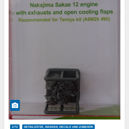
1/72
DETAILSÄTZE, MASKEN, DECALS UND ZUBEHÖR