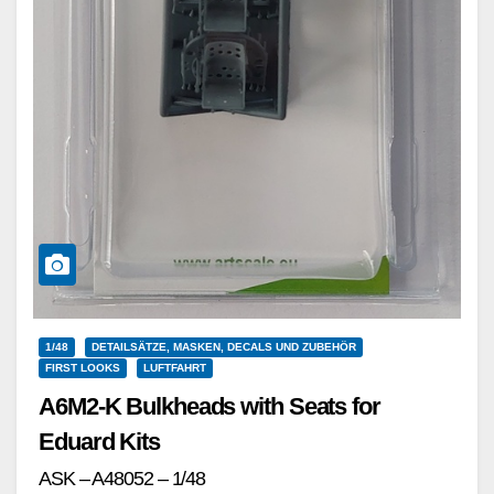
1/48
DETAILSÄTZE, MASKEN, DECALS UND ZUBEHÖR
FIRST LOOKS
LUFTFAHRT
A6M2-K Bulkheads with Seats for
Eduard Kits
ASK – A48052 – 1/48