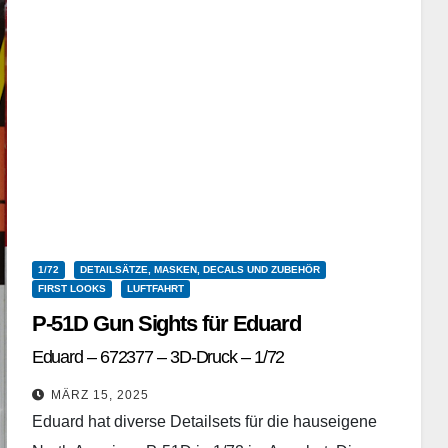
1/72
DETAILSÄTZE, MASKEN, DECALS UND ZUBEHÖR
FIRST LOOKS
LUFTFAHRT
P-51D Gun Sights für Eduard
Eduard – 672377 – 3D-Druck – 1/72
MÄRZ 15, 2025
Eduard hat diverse Detailsets für die hauseigene