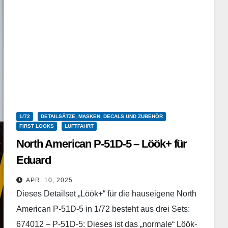
1/72
DETAILSÄTZE, MASKEN, DECALS UND ZUBEHÖR
FIRST LOOKS
LUFTFAHRT
North American P-51D-5 – Löök+ für
Eduard
Eduard – 674015 – Detailset – 1/72
APR. 10, 2025
Dieses Detailset „Löök+“ für die hauseigene North
American P-51D-5 in 1/72 besteht aus drei Sets:
674012 – P-51D-5: Dieses ist das „normale“ Löök-