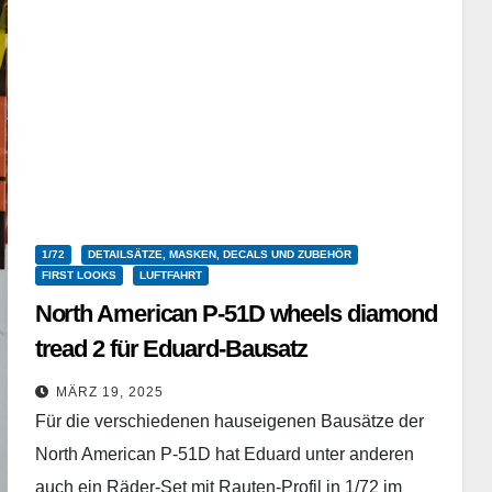
1/72
DETAILSÄTZE, MASKEN, DECALS UND ZUBEHÖR
FIRST LOOKS
LUFTFAHRT
North American P-51D wheels diamond
tread 2 für Eduard-Bausatz
Eduard – 672370 – Resindetailset – 1/72
MÄRZ 19, 2025
Für die verschiedenen hauseigenen Bausätze der
North American P-51D hat Eduard unter anderen
auch ein Räder-Set mit Rauten-Profil in 1/72 im