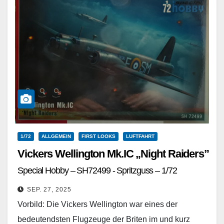
1/72
ALLGEMEIN
FIRST LOOKS
LUFTFAHRT
Vickers Wellington Mk.IC „Night Raiders”
Special Hobby – SH72499 - Spritzguss – 1/72
SEP. 27, 2025
Vorbild: Die Vickers Wellington war eines der
bedeutendsten Flugzeuge der Briten im und kurz