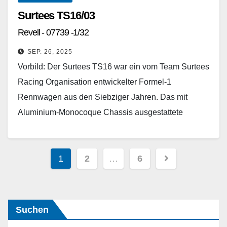
Surtees TS16/03
Revell - 07739 -1/32
SEP. 26, 2025
Vorbild: Der Surtees TS16 war ein vom Team Surtees
Racing Organisation entwickelter Formel-1
Rennwagen aus den Siebziger Jahren. Das mit
Aluminium-Monocoque Chassis ausgestattete
Fahrzeug wurde von einem Ford Cosworth-Motor
angetrieben.…
Seitennummerierung
1
2
…
6
Weiterlesen
der
Beiträge
Suchen