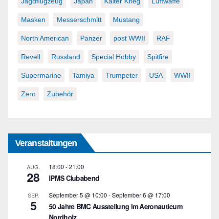
Jagdflugzeug
Japan
Kalter Krieg
Luftwaffe
Masken
Messerschmitt
Mustang
North American
Panzer
post WWII
RAF
Revell
Russland
Special Hobby
Spitfire
Supermarine
Tamiya
Trumpeter
USA
WWII
Zero
Zubehör
Veranstaltungen
18:00
-
21:00
AUG.
28
IPMS Clubabend
September 5 @ 10:00
-
September 6 @ 17:00
SEP.
5
50 Jahre BMC Ausstellung im Aeronauticum
Nordholz