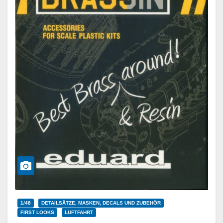
1/48
DETAILSÄTZE, MASKEN, DECALS UND ZUBEHÖR
FIRST LOOKS
LUFTFAHRT