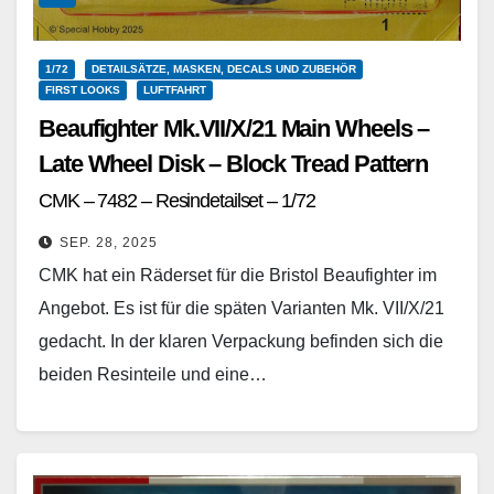
1/72
DETAILSÄTZE, MASKEN, DECALS UND ZUBEHÖR
FIRST LOOKS
LUFTFAHRT
Beaufighter Mk.VII/X/21 Main Wheels –
Late Wheel Disk – Block Tread Pattern
CMK – 7482 – Resindetailset – 1/72
SEP. 28, 2025
CMK hat ein Räderset für die Bristol Beaufighter im
Angebot. Es ist für die späten Varianten Mk. VII/X/21
gedacht. In der klaren Verpackung befinden sich die
beiden Resinteile und eine…
Weiterlesen