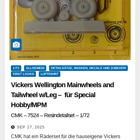
1/72
ALLGEMEIN
DETAILSÄTZE, MASKEN, DECALS UND ZUBEHÖR
FIRST LOOKS
LUFTFAHRT
Vickers Wellington Mainwheels and
Tailwheel w/Leg – für Special
Hobby/MPM
CMK – 7524 – Resindetailset – 1/72
SEP. 27, 2025
CMK hat ein Räderset für die hauseigene Vickers