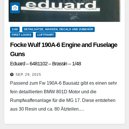
1/48
DETAILSÄTZE, MASKEN, DECALS UND ZUBEHÖR
FIRST LOOKS
LUFTFAHRT
Focke Wulf 190A-6 Engine and Fuselage
Guns
Eduard – 6481102 – Brassin – 1/48
SEP. 29, 2025
Passend zum Fw 190A-6 Bausatz gibt es einen sehr
fein detaillierten BMW 801D Motor und die
Rumpfwaffenanlage für die MG 17. Diese entstehen
aus 30 Resin und ca. 80 Ätzteilen.…
Weiterlesen