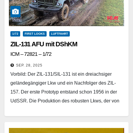
1/72
FIRST LOOKS
LUFTFAHRT
ZIL-131 AFU mit DShKM
ICM – 72821 – 1/72
SEP. 28, 2025
Vorbild: Der ZIL-131/SIL-131 ist ein dreiachsiger
geländegängiger Lkw und ein Nachfolger des ZIL-
157. Der erste Prototyp entstand schon 1956 in der
UdSSR. Die Produktion des robusten Lkws, der von
einem…
Weiterlesen