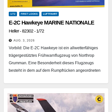
1/72
FIRST LOOKS
LUFTFAHRT
E-2C Hawkeye MARINE NATIONALE
Heller - 82302 - 1/72
AUG. 3, 2026
Vorbild: Die E-2C Hawkeye ist ein allwetterfähiges
trägergestütztes Frühwarnflugzeug von Northrop
Grumman. Eine Besonderheit dieses Flugzeugs
besteht in dem auf dem Rumpfrücken angeordneten
drehbaren Radom. Die Indienststellung erfolgte 1964.
Bis…
Weiterlesen