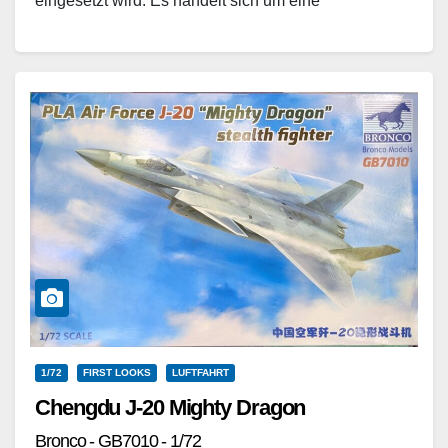
eingesetzt wird. Es handelt sich um eine
Weiterentwicklung des Typs LET L-13 Blanik…
Weiterlesen
1/72
FIRST LOOKS
LUFTFAHRT
Chengdu J-20 Mighty Dragon
Bronco - GB7010 - 1/72