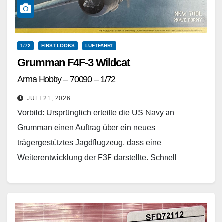
1/72
FIRST LOOKS
LUFTFAHRT
Grumman F4F-3 Wildcat
Arma Hobby – 70090 – 1/72
JULI 21, 2026
Vorbild: Ursprünglich erteilte die US Navy an
Grumman einen Auftrag über ein neues
trägergestütztes Jagdflugzeug, dass eine
Weiterentwicklung der F3F darstellte. Schnell
erkannte man, dass die XF4F-1 kaum bessere
Leistungen…
Weiterlesen