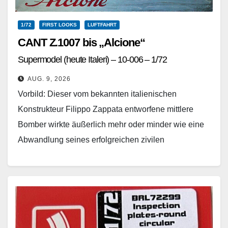
1/72
FIRST LOOKS
LUFTFAHRT
CANT Z.1007 bis „Alcione“
Supermodel (heute Italeri) – 10-006 – 1/72
AUG. 9, 2026
Vorbild: Dieser vom bekannten italienischen
Konstrukteur Filippo Zappata entworfene mittlere
Bomber wirkte äußerlich mehr oder minder wie eine
Abwandlung seines erfolgreichen zivilen
Wasserflugzeugs Cant Z.506. Wohl entstand bei der
ehemaligen…
Weiterlesen