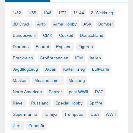
1/32
1/35
1/48
1/72
1/144
2. Weltkrieg
3D Druck
Airfix
Arma Hobby
ASK
Bomber
Bundeswehr
CMK
Cockpit
Deutschland
Diorama
Eduard
England
Figuren
Frankreich
Großbritannien
ICM
Italien
Jagdflugzeug
Japan
Kalter Krieg
Luftwaffe
Masken
Messerschmitt
Mustang
North American
Panzer
post WWII
RAF
Revell
Russland
Special Hobby
Spitfire
Supermarine
Tamiya
Trumpeter
USA
WWII
Zero
Zubehör