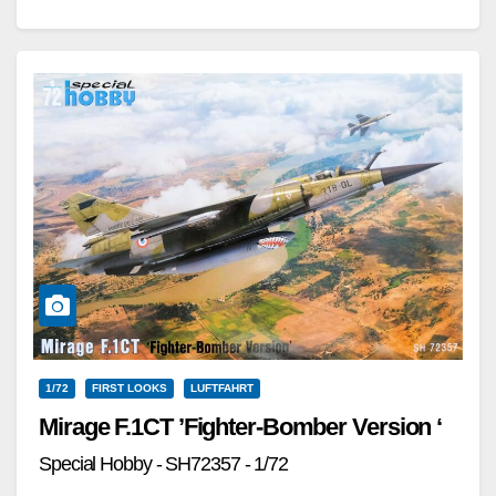
Royal Air Force.,…
Weiterlesen
1/72
FIRST LOOKS
LUFTFAHRT
Mirage F.1CT ’Fighter-Bomber Version ‘
Special Hobby - SH72357 - 1/72