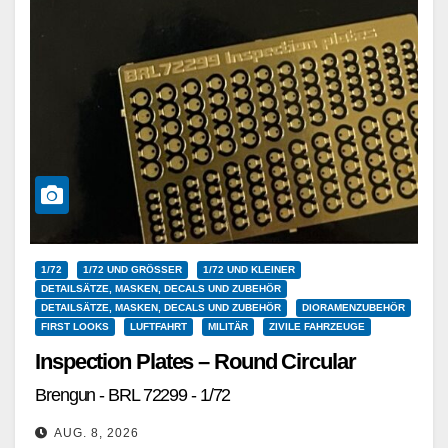
1/72
1/72 UND GRÖSSER
1/72 UND KLEINER
DETAILSÄTZE, MASKEN, DECALS UND ZUBEHÖR
DETAILSÄTZE, MASKEN, DECALS UND ZUBEHÖR
DIORAMENZUBEHÖR
FIRST LOOKS
LUFTFAHRT
MILITÄR
ZIVILE FAHRZEUGE
Inspection Plates – Round Circular
Brengun - BRL 72299 - 1/72
AUG. 8, 2026