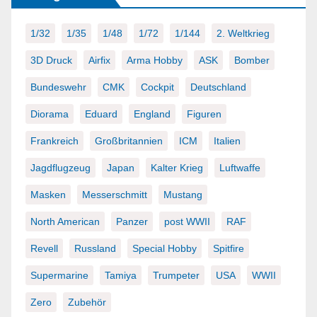
1/32
1/35
1/48
1/72
1/144
2. Weltkrieg
3D Druck
Airfix
Arma Hobby
ASK
Bomber
Bundeswehr
CMK
Cockpit
Deutschland
Diorama
Eduard
England
Figuren
Frankreich
Großbritannien
ICM
Italien
Jagdflugzeug
Japan
Kalter Krieg
Luftwaffe
Masken
Messerschmitt
Mustang
North American
Panzer
post WWII
RAF
Revell
Russland
Special Hobby
Spitfire
Supermarine
Tamiya
Trumpeter
USA
WWII
Zero
Zubehör