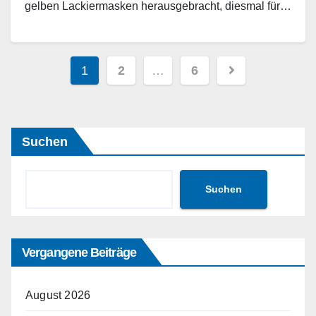
gelben Lackiermasken herausgebracht, diesmal für…
Weiterlesen
Seitennummerierung
1
2
…
6
der
Beiträge
Suchen
Suchen
Vergangene Beiträge
August 2026