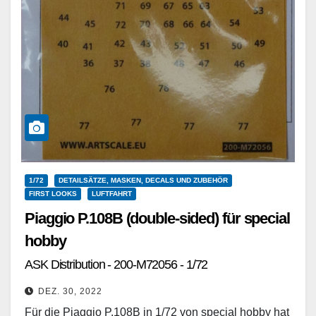
1/72
DETAILSÄTZE, MASKEN, DECALS UND ZUBEHÖR
FIRST LOOKS
LUFTFAHRT
Piaggio P.108B (double-sided) für special
hobby
ASK Distribution - 200-M72056 - 1/72
DEZ. 30, 2022
Für die Piaggio P.108B in 1/72 von special hobby hat