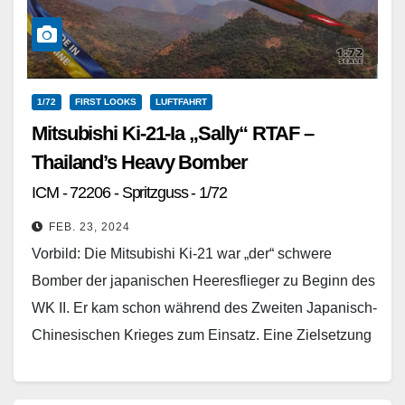
1/72
FIRST LOOKS
LUFTFAHRT
Mitsubishi Ki-21-Ia „Sally“ RTAF –
Thailand’s Heavy Bomber
ICM - 72206 - Spritzguss - 1/72
FEB. 23, 2024
Vorbild: Die Mitsubishi Ki-21 war „der“ schwere
Bomber der japanischen Heeresflieger zu Beginn des
WK II. Er kam schon während des Zweiten Japanisch-
Chinesischen Krieges zum Einsatz. Eine Zielsetzung
bei der…
Weiterlesen