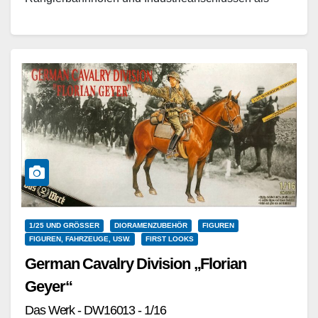
Alternative zu normalen…
Weiterlesen
1/25 UND GRÖSSER
DIORAMENZUBEHÖR
FIGUREN
FIGUREN, FAHRZEUGE, USW.
FIRST LOOKS
German Cavalry Division „Florian
Geyer“
Das Werk - DW16013 - 1/16