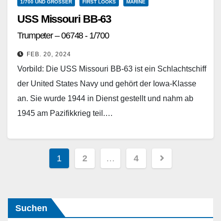
1/700 UND GRÖSSER
FIRST LOOKS
MARINE
USS Missouri BB-63
Trumpeter – 06748 - 1/700
FEB. 20, 2024
Vorbild: Die USS Missouri BB-63 ist ein Schlachtschiff
der United States Navy und gehört der Iowa-Klasse
an. Sie wurde 1944 in Dienst gestellt und nahm ab
1945 am Pazifikkrieg teil.…
Weiterlesen
Seitennummerierung
1
2
…
4
der
Beiträge
Suchen