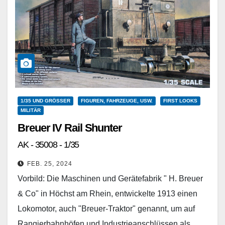
1/35 UND GRÖSSER
FIGUREN, FAHRZEUGE, USW.
FIRST LOOKS
MILITÄR
Breuer IV Rail Shunter
AK - 35008 - 1/35
FEB. 25, 2024
Vorbild: Die Maschinen und Gerätefabrik " H. Breuer
& Co" in Höchst am Rhein, entwickelte 1913 einen
Lokomotor, auch "Breuer-Traktor" genannt, um auf
Rangierbahnhöfen und Industrieanschlüssen als