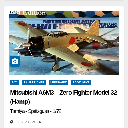
Weiterlesen
1/72
BAUBERICHTE
LUFTFAHRT
SPOTLIGHT
Mitsubishi A6M3 – Zero Fighter Model 32
(Hamp)
Tamiya - Spritzguss - 1/72
FEB. 27, 2024