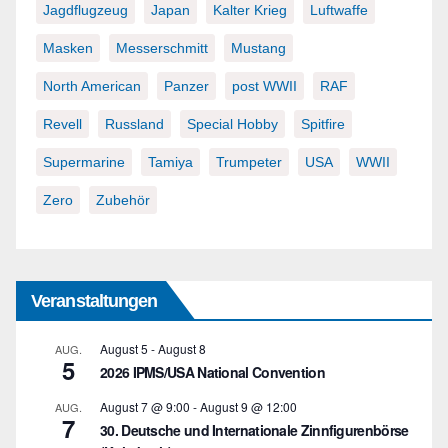
Jagdflugzeug
Japan
Kalter Krieg
Luftwaffe
Masken
Messerschmitt
Mustang
North American
Panzer
post WWII
RAF
Revell
Russland
Special Hobby
Spitfire
Supermarine
Tamiya
Trumpeter
USA
WWII
Zero
Zubehör
Veranstaltungen
August 5
-
August 8
AUG.
5
2026 IPMS/USA National Convention
August 7 @ 9:00
-
August 9 @ 12:00
AUG.
7
30. Deutsche und Internationale Zinnfigurenbörse