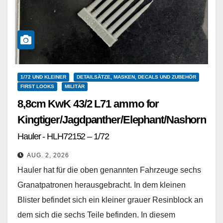
1/72 UND KLEINER
DETAILSÄTZE, MASKEN, DECALS UND ZUBEHÖR
FIRST LOOKS
MILITÄR
8,8cm KwK 43/2 L71 ammo for
Kingtiger/Jagdpanther/Elephant/Nashorn
Hauler - HLH72152 – 1/72
AUG. 2, 2026
Hauler hat für die oben genannten Fahrzeuge sechs
Granatpatronen herausgebracht. In dem kleinen
Blister befindet sich ein kleiner grauer Resinblock an
dem sich die sechs Teile befinden. In diesem