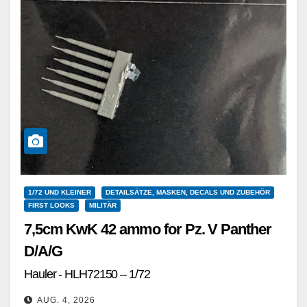
1/72 UND KLEINER
DETAILSÄTZE, MASKEN, DECALS UND ZUBEHÖR
FIRST LOOKS
MILITÄR
7,5cm KwK 42 ammo for Pz. V Panther
D/A/G
Hauler - HLH72150 – 1/72
AUG. 4, 2026