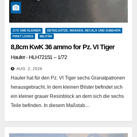
1/72 UND KLEINER
DETAILSÄTZE, MASKEN, DECALS UND ZUBEHÖR
FIRST LOOKS
MILITÄR
8,8cm KwK 36 ammo for Pz. VI Tiger
Hauler - HLH72151 – 1/72
AUG. 2, 2026
Hauler hat für den Pz. VI Tiger sechs Granatpatronen
herausgebracht. In dem kleinen Blister befindet sich
ein kleiner grauer Resinblock an dem sich die sechs
Teile befinden. In diesem Maßstab…
Weiterlesen