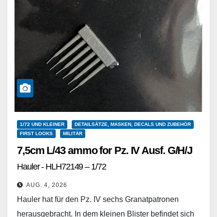
1/72 UND KLEINER
DETAILSÄTZE, MASKEN, DECALS UND ZUBEHÖR
FIRST LOOKS
MILITÄR
7,5cm L/43 ammo for Pz. IV Ausf. G/H/J
Hauler - HLH72149 – 1/72
AUG. 4, 2026
Hauler hat für den Pz. IV sechs Granatpatronen
herausgebracht. In dem kleinen Blister befindet sich