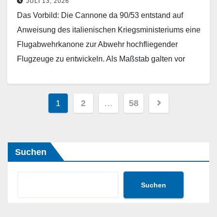
JULI 13, 2026
Das Vorbild: Die Cannone da 90/53 entstand auf
Anweisung des italienischen Kriegsministeriums eine
Flugabwehrkanone zur Abwehr hochfliegender
Flugzeuge zu entwickeln. Als Maßstab galten vor
allem die Leistungen der deutschen 8,8cm
Flugabwehrkanone und des…
Seitennummerierung
1
2
…
58
Weiterlesen
der
Beiträge
Suchen
Suchen