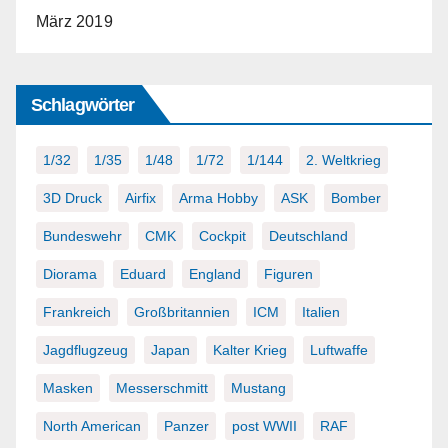
März 2019
Schlagwörter
1/32
1/35
1/48
1/72
1/144
2. Weltkrieg
3D Druck
Airfix
Arma Hobby
ASK
Bomber
Bundeswehr
CMK
Cockpit
Deutschland
Diorama
Eduard
England
Figuren
Frankreich
Großbritannien
ICM
Italien
Jagdflugzeug
Japan
Kalter Krieg
Luftwaffe
Masken
Messerschmitt
Mustang
North American
Panzer
post WWII
RAF