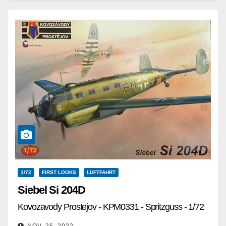
Weiterlesen
1/72
FIRST LOOKS
LUFTFAHRT
Siebel Si 204D
Kovozavody Prostejov - KPM0331 - Spritzguss - 1/72