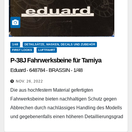
1/48
DETAILSÄTZE, MASKEN, DECALS UND ZUBEHÖR
FIRST LOOKS
LUFTFAHRT
P-38J Fahrwerksbeine für Tamiya
Eduard - 648784 - BRASSIN - 1/48
NOV. 26, 2022
Die aus hochfestem Material gefertigten
Fahrwerksbeine bieten nachhaltigen Schutz gegen
Abbrechen durch nachlässiges Handling des Modells
und gegebenenfalls einen höheren Detaillierungsgrad
und Korrektur (wie im Falle der Bf 109G-Serie) als…