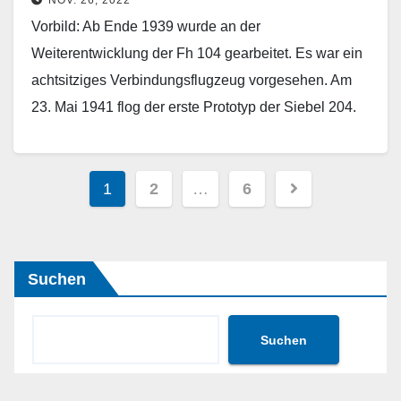
NOV. 26, 2022
Vorbild: Ab Ende 1939 wurde an der
Weiterentwicklung der Fh 104 gearbeitet. Es war ein
achtsitziges Verbindungsflugzeug vorgesehen. Am
23. Mai 1941 flog der erste Prototyp der Siebel 204.
Als…
Weiterlesen
Seitennummerierung
1
2
…
6
der
Beiträge
Suchen
Suchen