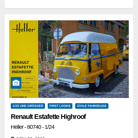
Feinabstimmungen ein Flugzeugmotor der
leistungsfähiger und effizienter war, als…
Weiterlesen
1/25 UND GRÖSSER
FIRST LOOKS
ZIVILE FAHRZEUGE
Renault Estafette Highroof
Heller - 80740 - 1/24