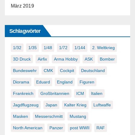
März 2019
Schlagwörter
1/32
1/35
1/48
1/72
1/144
2. Weltkrieg
3D Druck
Airfix
Arma Hobby
ASK
Bomber
Bundeswehr
CMK
Cockpit
Deutschland
Diorama
Eduard
England
Figuren
Frankreich
Großbritannien
ICM
Italien
Jagdflugzeug
Japan
Kalter Krieg
Luftwaffe
Masken
Messerschmitt
Mustang
North American
Panzer
post WWII
RAF