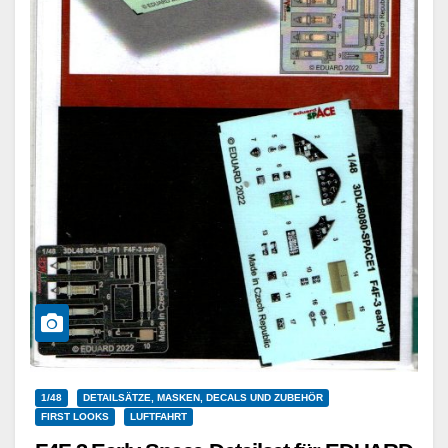
1/48
DETAILSÄTZE, MASKEN, DECALS UND ZUBEHÖR
FIRST LOOKS
LUFTFAHRT