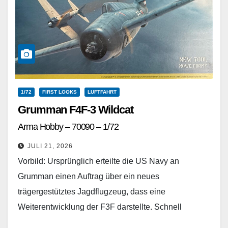
1/72
FIRST LOOKS
LUFTFAHRT
Grumman F4F-3 Wildcat
Arma Hobby – 70090 – 1/72
JULI 21, 2026
Vorbild: Ursprünglich erteilte die US Navy an
Grumman einen Auftrag über ein neues
trägergestütztes Jagdflugzeug, dass eine
Weiterentwicklung der F3F darstellte. Schnell
erkannte man, dass die XF4F-1 kaum bessere