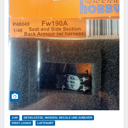
1/48
DETAILSÄTZE, MASKEN, DECALS UND ZUBEHÖR
FIRST LOOKS
LUFTFAHRT