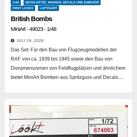
1/48
DETAILSÄTZE, MASKEN, DECALS UND ZUBEHÖR
FIRST LOOKS
LUFTFAHRT
British Bombs
MiniArt - 49023 - 1/48
JULI 19, 2026
Das Set: Für den Bau von Flugzeugmodellen der
RAF von ca. 1939 bis 1945 sowie den Bau von
Dioramenszenen von Feldflugplätzen und ähnlichem
bietet MiniArt Bomben aus Spritzguss und Decals.…
Weiterlesen