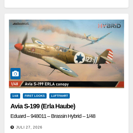
500 Exemplare Material, ebenso…
Weiterlesen
1/48
FIRST LOOKS
LUFTFAHRT
Avia S-199 (Erla Haube)
Eduard – 948011 – Brassin Hybrid – 1/48
JULI 27, 2026