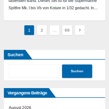
laufenden Band. Dieses Set ist für die Supermarine
Spitfire Mk. I bis Vb von Kotare in 1/32 gedacht. In…
Weiterlesen
Seitennummerierung
1
2
…
69
der
Beiträge
Suchen
Suchen
Vergangene Beiträge
August 2026