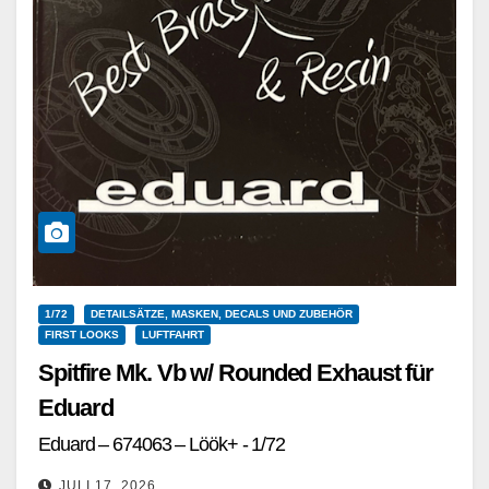
1/72
DETAILSÄTZE, MASKEN, DECALS UND ZUBEHÖR
FIRST LOOKS
LUFTFAHRT
Spitfire Mk. Vb w/ Rounded Exhaust für
Eduard
Eduard – 674063 – Löök+ - 1/72
JULI 17, 2026