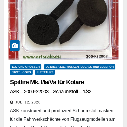
1/32 UND GRÖSSER
DETAILSÄTZE, MASKEN, DECALS UND ZUBEHÖR
FIRST LOOKS
LUFTFAHRT
Spitfire Mk. I/Ia/Va für Kotare
ASK – 200-F32003 – Schaumstoff – 1/32
JULI 12, 2026
ASK konstruiert und produziert Schaumstoffmasken
für die Fahrwerkschächte von Flugzeugmodellen am