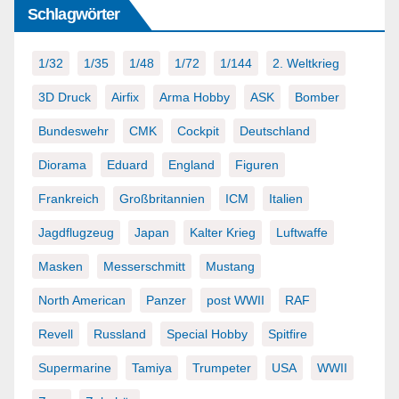
Schlagwörter
1/32
1/35
1/48
1/72
1/144
2. Weltkrieg
3D Druck
Airfix
Arma Hobby
ASK
Bomber
Bundeswehr
CMK
Cockpit
Deutschland
Diorama
Eduard
England
Figuren
Frankreich
Großbritannien
ICM
Italien
Jagdflugzeug
Japan
Kalter Krieg
Luftwaffe
Masken
Messerschmitt
Mustang
North American
Panzer
post WWII
RAF
Revell
Russland
Special Hobby
Spitfire
Supermarine
Tamiya
Trumpeter
USA
WWII