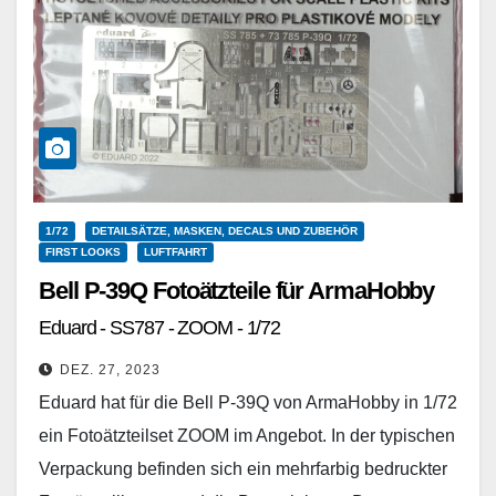
1/72
DETAILSÄTZE, MASKEN, DECALS UND ZUBEHÖR
FIRST LOOKS
LUFTFAHRT
Bell P-39Q Fotoätzteile für ArmaHobby
Eduard - SS787 - ZOOM - 1/72
DEZ. 27, 2023
Eduard hat für die Bell P-39Q von ArmaHobby in 1/72
ein Fotoätzteilset ZOOM im Angebot. In der typischen
Verpackung befinden sich ein mehrfarbig bedruckter