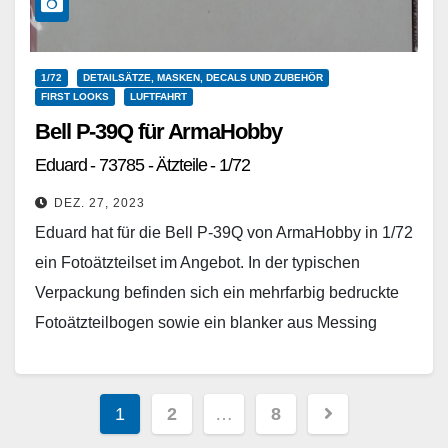
1/72
DETAILSÄTZE, MASKEN, DECALS UND ZUBEHÖR
FIRST LOOKS
LUFTFAHRT
Bell P-39Q für ArmaHobby
Eduard - 73785 - Ätzteile - 1/72
DEZ. 27, 2023
Eduard hat für die Bell P-39Q von ArmaHobby in 1/72
ein Fotoätzteilset im Angebot. In der typischen
Verpackung befinden sich ein mehrfarbig bedruckte
Fotoätzteilbogen sowie ein blanker aus Messing
und…
Weiterlesen
Seitennummerierung
1
2
…
8
der