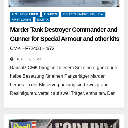
1/72 UND KLEINER
FIGUREN
FIGUREN, FAHRZEUGE, USW.
FIRST LOOKS
MILITÄR
Marder Tank Destroyer Commander and
Gunner for Special Armour and other kits
CMK – F72400 – 1/72
DEZ. 30, 2023
Bausatz:CMK bringt mit diesem Set eine ergänzende
halbe Besatzung für einen Panzerjäger Marder
heraus. In der Blisterverpackung sind zwei graue
Resinfiguren, verteilt auf zwei Träger, enthalten. Der
Guss ist sauber…
Weiterlesen