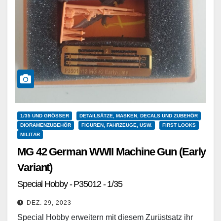
1/35 UND GRÖSSER
DETAILSÄTZE, MASKEN, DECALS UND ZUBEHÖR
DIORAMENZUBEHÖR
FIGUREN, FAHRZEUGE, USW.
FIRST LOOKS
MILITÄR
MG 42 German WWII Machine Gun (Early
Variant)
Special Hobby - P35012 - 1/35
DEZ. 29, 2023
Special Hobby erweitern mit diesem Zurüstsatz ihr