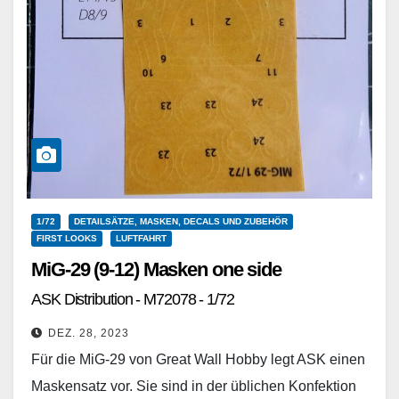
1/72
DETAILSÄTZE, MASKEN, DECALS UND ZUBEHÖR
FIRST LOOKS
LUFTFAHRT
MiG-29 (9-12) Masken one side
ASK Distribution - M72078 - 1/72
DEZ. 28, 2023
Für die MiG-29 von Great Wall Hobby legt ASK einen
Maskensatz vor. Sie sind in der üblichen Konfektion