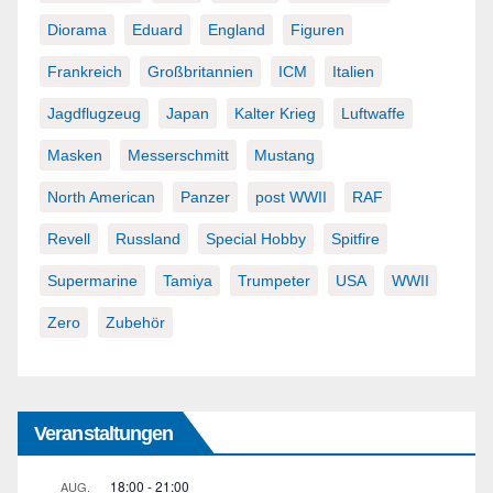
Diorama
Eduard
England
Figuren
Frankreich
Großbritannien
ICM
Italien
Jagdflugzeug
Japan
Kalter Krieg
Luftwaffe
Masken
Messerschmitt
Mustang
North American
Panzer
post WWII
RAF
Revell
Russland
Special Hobby
Spitfire
Supermarine
Tamiya
Trumpeter
USA
WWII
Zero
Zubehör
Veranstaltungen
18:00
-
21:00
AUG.