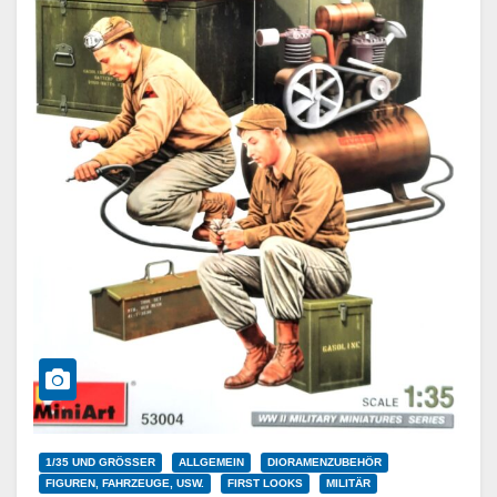
1/35 UND GRÖSSER
ALLGEMEIN
DIORAMENZUBEHÖR
FIGUREN, FAHRZEUGE, USW.
FIRST LOOKS
MILITÄR