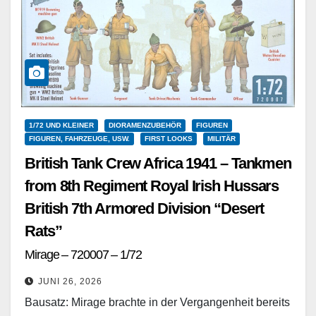
1/72 UND KLEINER
DIORAMENZUBEHÖR
FIGUREN
FIGUREN, FAHRZEUGE, USW.
FIRST LOOKS
MILITÄR
British Tank Crew Africa 1941 – Tankmen
from 8th Regiment Royal Irish Hussars
British 7th Armored Division “Desert
Rats”
Mirage – 720007 – 1/72
JUNI 26, 2026
Bausatz: Mirage brachte in der Vergangenheit bereits