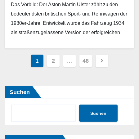
Das Vorbild: Der Aston Martin Ulster zählt zu den
bedeutendsten britischen Sport- und Rennwagen der
1930er-Jahre. Entwickelt wurde das Fahrzeug 1934
als straßenzugelassene Version der erfolgreichen
Werksrennwagen. Seinen Namen erhielt…
Weiterlesen
Seitennummerierung
1
2
…
48
der
Beiträge
Suchen
Suchen