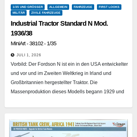
1/35 UND GRÖSSER
ALLGEMEIN
FAHRZEUGE
FIRST LOOKS
MILITÄR
ZIVILE FAHRZEUGE
Industrial Tractor Standard N Mod.
1936/38
MiniArt - 38102 - 1/35
JULI 1, 2026
Vorbild: Der Fordson N ist ein in den USA entwickelter
und vor und im Zweiten Weltkrieg in Irland und
Großbritannien hergestellter Traktor. Die
Massenproduktion dieses Modells begann 1929 und
endete…
Weiterlesen