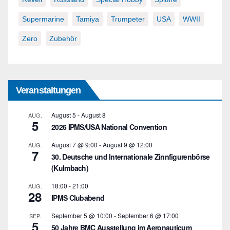
Supermarine
Tamiya
Trumpeter
USA
WWII
Zero
Zubehör
Veranstaltungen
August 5
-
August 8
AUG.
5
2026 IPMS/USA National Convention
August 7 @ 9:00
-
August 9 @ 12:00
AUG.
7
30. Deutsche und Internationale Zinnfigurenbörse
(Kulmbach)
18:00
-
21:00
AUG.
28
IPMS Clubabend
September 5 @ 10:00
-
September 6 @ 17:00
SEP.
5
50 Jahre BMC Ausstellung im Aeronauticum