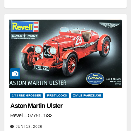
waren spezialisierte Infanterieverbände…
Weiterlesen
1/43 UND GRÖSSER
FIRST LOOKS
ZIVILE FAHRZEUGE
Aston Martin Ulster
Revell – 07751- 1/32
JUNI 18, 2026