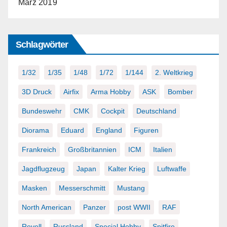
März 2019
Schlagwörter
1/32
1/35
1/48
1/72
1/144
2. Weltkrieg
3D Druck
Airfix
Arma Hobby
ASK
Bomber
Bundeswehr
CMK
Cockpit
Deutschland
Diorama
Eduard
England
Figuren
Frankreich
Großbritannien
ICM
Italien
Jagdflugzeug
Japan
Kalter Krieg
Luftwaffe
Masken
Messerschmitt
Mustang
North American
Panzer
post WWII
RAF
Revell
Russland
Special Hobby
Spitfire