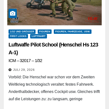
1/32 UND GRÖSSER
FIGUREN
FIGUREN, FAHRZEUGE, USW.
FIRST LOOKS
LUFTFAHRT
Luftwaffe Pilot School (Henschel Hs 123
A-1)
ICM – 32017 – 1/32
JULI 29, 2026
Vorbild: Die Henschel war schon vor dem Zweiten
Weltkrieg technologisch veraltet: festes Fahrwerk.
Anderthalbdecker, offenes Cockpit usw. Gleiches trifft
auf die Leistungen zu: zu langsam, geringe
Reichweite, geringe Zuladung. Bei…