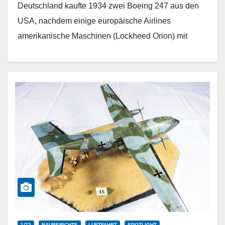
Deutschland kaufte 1934 zwei Boeing 247 aus den
USA, nachdem einige europäische Airlines
amerikanische Maschinen (Lockheed Orion) mit
Erfolg im Streckendienst hatten. Zunächst behielt
das…
Weiterlesen
1/72
BAUBERICHTE
LUFTFAHRT
SPOTLIGHT