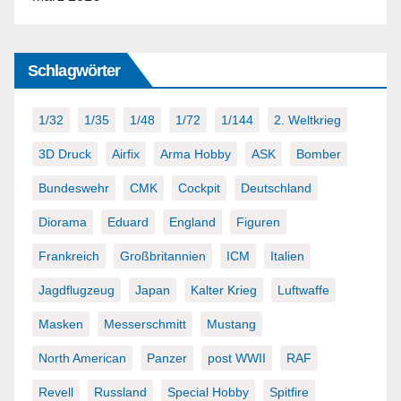
Schlagwörter
1/32
1/35
1/48
1/72
1/144
2. Weltkrieg
3D Druck
Airfix
Arma Hobby
ASK
Bomber
Bundeswehr
CMK
Cockpit
Deutschland
Diorama
Eduard
England
Figuren
Frankreich
Großbritannien
ICM
Italien
Jagdflugzeug
Japan
Kalter Krieg
Luftwaffe
Masken
Messerschmitt
Mustang
North American
Panzer
post WWII
RAF
Revell
Russland
Special Hobby
Spitfire