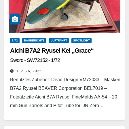
1/72
BAUBERICHTE
LUFTFAHRT
SPOTLIGHT
Aichi B7A2 Ryusei Kei „Grace“
Sword - SW72152 - 1/72
DEZ. 26, 2025
Benutztes Zubehör: Dead Design VM72033 – Masken
B7A2 Ryusei BEAVER Corporation BEL7019 –
Fotoätzteile Aichi B7A Ryusei FineMolds AA-54 – 20
mm Gun Barrels and Pitot Tube for IJN Zero…
Weiterlesen