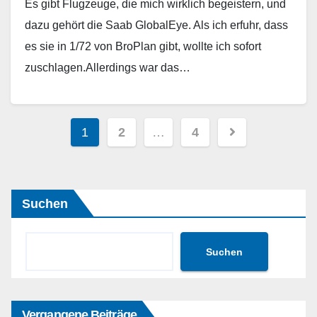
Es gibt Flugzeuge, die mich wirklich begeistern, und
dazu gehört die Saab GlobalEye. Als ich erfuhr, dass
es sie in 1/72 von BroPlan gibt, wollte ich sofort
zuschlagen.Allerdings war das…
Weiterlesen
Seitennummerierung
1
2
…
4
der
Beiträge
Suchen
Suchen
Vergangene Beiträge