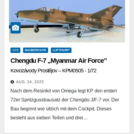
1/72
BAUBERICHTE
LUFTFAHRT
Chengdu F-7 „Myanmar Air Force”
Kovozávody Prostějov – KPM0505 - 1/72
AUG. 24, 2025
Nach dem Resinkit von Omega legt KP den ersten
72er Spritzgussbausatz der Chengdu J/F-7 vor. Der
Bau beginnt wie üblich mit dem Cockpit. Dieses
besteht aus sieben Teilen und drei…
Weiterlesen