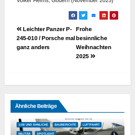
Volker Helms, Godern (November 2025)
Beitragsnavigation
Leichter Panzer P-
Frohe
245-010 / Porsche mal
besinnliche
ganz anders
Weihnachten
2025
Ähnliche Beiträge
1/48 UND ÄHNLICHE
BAUBERICHTE
LUFTFAHRT
MILITÄR
SPOTLIGHT