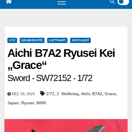
1/72
BAUBERICHTE
LUFTFAHRT
SPOTLIGHT
Aichi B7A2 Ryusei Kei
„Grace“
Sword - SW72152 - 1/72
,
,
,
,
,
1/72
2. Weltkrieg
Aichi
B7A2
Grace
DEZ. 26, 2025
,
,
Japan
Ryusei
WWII