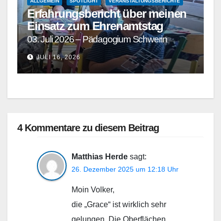
ALLGEMEIN
SPOTLIGHT
VERANSTALTUNGSBERICHTE
Erfahrungsbericht über meinen
Einsatz zum Ehrenamtstag
03. Juli 2026 – Pädagogium Schwerin
JULI 16, 2026
4 Kommentare zu diesem Beitrag
Matthias Herde
sagt:
26. Dezember 2025 um 12:18 Uhr
Moin Volker,
die „Grace“ ist wirklich sehr
gelungen. Die Oberflächen