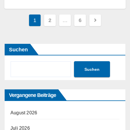
Weiterlesen
Seitennummerierung
1
2
…
6
der
Beiträge
Suchen
Suchen
Vergangene Beiträge
August 2026
Juli 2026