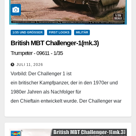
1/35 UND GRÖSSER
FIRST LOOKS
MILITÄR
British MBT Challenger-1(mk.3)
Trumpeter - 09611 - 1/35
JULI 11, 2026
Vorbild: Der Challenger 1 ist
ein britischer Kampfpanzer, der in den 1970er und
1980er Jahren als Nachfolger für
den Chieftain entwickelt wurde. Der Challenger war
keine komplette Neuentwicklung, sondern wurde aus
dem Shir 2, einer iranischen…
Weiterlesen