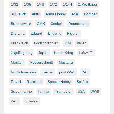
1/32
1/35
1/48
1/72
1/144
2. Weltkrieg
3D Druck
Airfix
Arma Hobby
ASK
Bomber
Bundeswehr
CMK
Cockpit
Deutschland
Diorama
Eduard
England
Figuren
Frankreich
Großbritannien
ICM
Italien
Jagdflugzeug
Japan
Kalter Krieg
Luftwaffe
Masken
Messerschmitt
Mustang
North American
Panzer
post WWII
RAF
Revell
Russland
Special Hobby
Spitfire
Supermarine
Tamiya
Trumpeter
USA
WWII
Zero
Zubehör