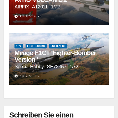
AIRFIX - A12011 - 1/72
AUG. 5, 2026
1/72
FIRST LOOKS
LUFTFAHRT
Mirage F.1CT ’Fighter-Bomber
Version ‘
Special Hobby - SH72357 - 1/72
AUG. 5, 2026
Schreiben Sie einen