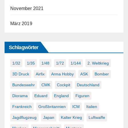
November 2021
März 2019
Schlagwörter
1/32
1/35
1/48
1/72
1/144
2. Weltkrieg
3D Druck
Airfix
Arma Hobby
ASK
Bomber
Bundeswehr
CMK
Cockpit
Deutschland
Diorama
Eduard
England
Figuren
Frankreich
Großbritannien
ICM
Italien
Jagdflugzeug
Japan
Kalter Krieg
Luftwaffe