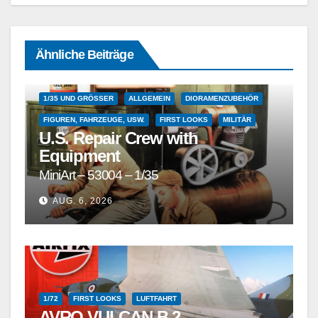
Ähnliche Beiträge
1/35 UND GRÖSSER
ALLGEMEIN
DIORAMENZUBEHÖR
FIGUREN, FAHRZEUGE, USW.
FIRST LOOKS
MILITÄR
U.S. Repair Crew with
Equipment
MiniArt – 53004 – 1/35
AUG. 6, 2026
1/72
FIRST LOOKS
LUFTFAHRT
AVRO VULCAN B.2