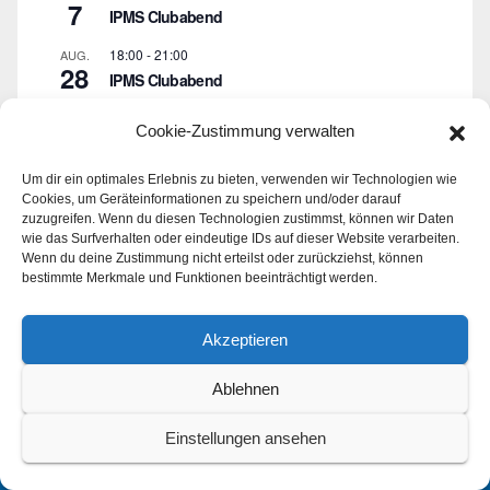
7
IPMS Clubabend
18:00
-
21:00
AUG.
28
IPMS Clubabend
September 5 @ 10:00
-
September 6 @ 17:00
SEP.
Cookie-Zustimmung verwalten
5
50 Jahre BMC Ausstellung im Aeronauticum
Nordholz
Um dir ein optimales Erlebnis zu bieten, verwenden wir Technologien wie
Cookies, um Geräteinformationen zu speichern und/oder darauf
Kalender anzeigen
zuzugreifen. Wenn du diesen Technologien zustimmst, können wir Daten
wie das Surfverhalten oder eindeutige IDs auf dieser Website verarbeiten.
Wenn du deine Zustimmung nicht erteilst oder zurückziehst, können
bestimmte Merkmale und Funktionen beeinträchtigt werden.
Akzeptieren
Ablehnen
Einstellungen ansehen