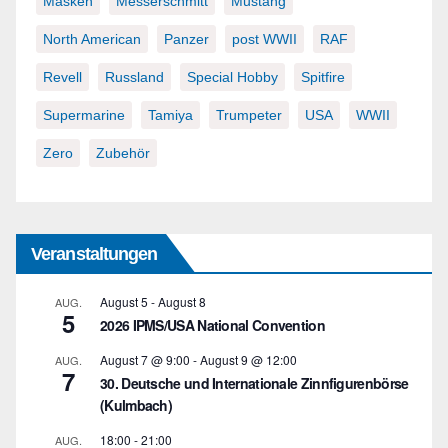
Masken
Messerschmitt
Mustang
North American
Panzer
post WWII
RAF
Revell
Russland
Special Hobby
Spitfire
Supermarine
Tamiya
Trumpeter
USA
WWII
Zero
Zubehör
Veranstaltungen
August 5
-
August 8
AUG.
5
2026 IPMS/USA National Convention
August 7 @ 9:00
-
August 9 @ 12:00
AUG.
7
30. Deutsche und Internationale Zinnfigurenbörse
(Kulmbach)
18:00
-
21:00
AUG.