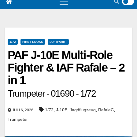
1/72
FIRST LOOKS
LUFTFAHRT
PAF J-10E Multi-Role
Fighter & IAF Rafale – 2
in 1
Trumpeter - 01690 - 1/72
,
,
,
,
1/72
J-10E
Jagdflugzeug
RafaleC
JULI 6, 2026
Trumpeter