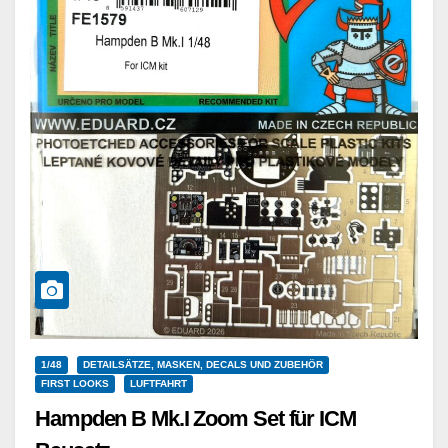
1/48
DETAILSÄTZE, MASKEN, DECALS UND ZUBEHÖR
FIRST LOOKS
LUFTFAHRT
Hampden B Mk.I Zoom Set für ICM