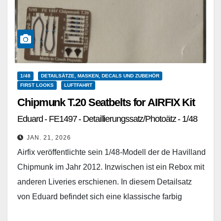
1/48
DETAILSÄTZE, MASKEN, DECALS UND ZUBEHÖR
FIRST LOOKS
LUFTFAHRT
Chipmunk T.20 Seatbelts for AIRFIX Kit
Eduard - FE1497 - Detaillierungssatz/Photoätz - 1/48
JAN. 21, 2026
Airfix veröffentlichte sein 1/48-Modell der de Havilland
Chipmunk im Jahr 2012. Inzwischen ist ein Rebox mit
anderen Liveries erschienen. In diesem Detailsatz
von Eduard befindet sich eine klassische farbig
bedruckte…