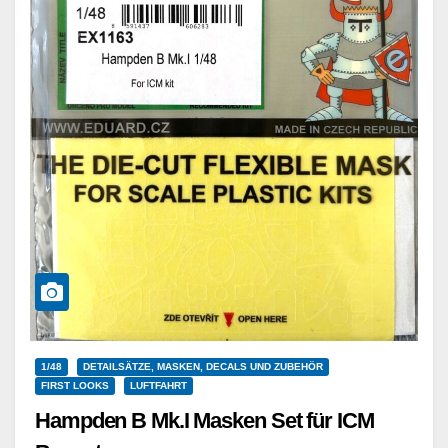
1/48
DETAILSÄTZE, MASKEN, DECALS UND ZUBEHÖR
FIRST LOOKS
LUFTFAHRT
Hampden B Mk.I Masken Set für ICM