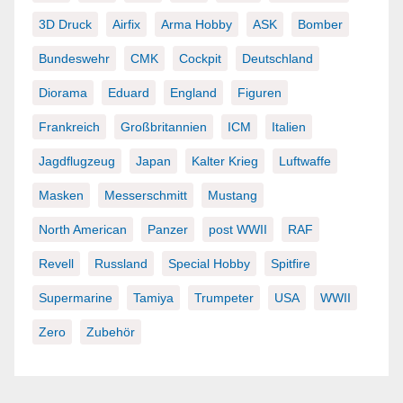
3D Druck
Airfix
Arma Hobby
ASK
Bomber
Bundeswehr
CMK
Cockpit
Deutschland
Diorama
Eduard
England
Figuren
Frankreich
Großbritannien
ICM
Italien
Jagdflugzeug
Japan
Kalter Krieg
Luftwaffe
Masken
Messerschmitt
Mustang
North American
Panzer
post WWII
RAF
Revell
Russland
Special Hobby
Spitfire
Supermarine
Tamiya
Trumpeter
USA
WWII
Zero
Zubehör