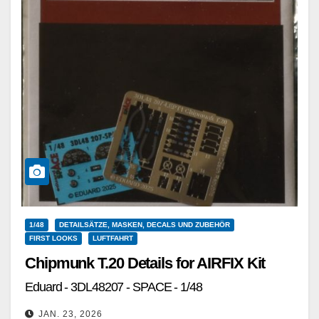
1/48
DETAILSÄTZE, MASKEN, DECALS UND ZUBEHÖR
FIRST LOOKS
LUFTFAHRT
Chipmunk T.20 Details for AIRFIX Kit
Eduard - 3DL48207 - SPACE - 1/48
JAN. 23, 2026