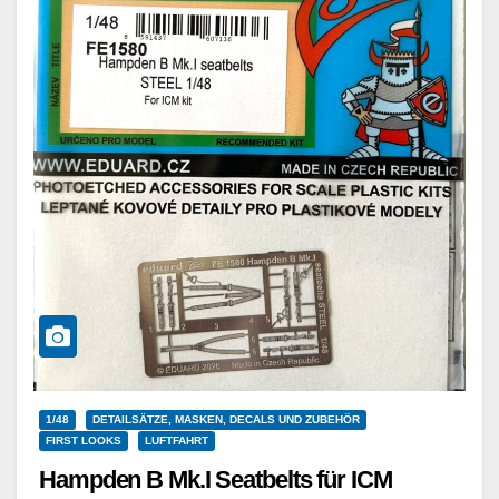
1/48
DETAILSÄTZE, MASKEN, DECALS UND ZUBEHÖR
FIRST LOOKS
LUFTFAHRT
Hampden B Mk.I Seatbelts für ICM