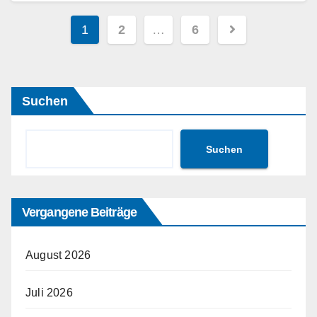
Weiterlesen
Seitennummerierung
1
2
…
6
der
Beiträge
Suchen
Suchen
Vergangene Beiträge
August 2026
Juli 2026