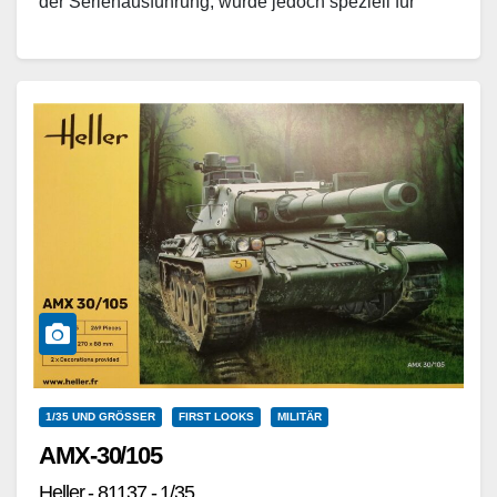
der Serienausführung, wurde jedoch speziell für
militärische Einsätze in urbanen…
Weiterlesen
1/35 UND GRÖSSER
FIRST LOOKS
MILITÄR
AMX-30/105
Heller - 81137 - 1/35