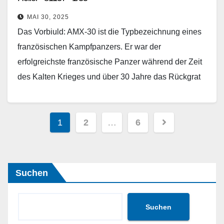
MAI 30, 2025
Das Vorbiuld: AMX-30 ist die Typbezeichnung eines
französischen Kampfpanzers. Er war der
erfolgreichste französische Panzer während der Zeit
des Kalten Krieges und über 30 Jahre das Rückgrat
des französischen Heeres. Nach
Vergleichserprobungen mit dem Batignolles-Châtillon
Seitennummerierung
Char…
1
2
…
6
der
Weiterlesen
Beiträge
Suchen
Suchen