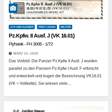
1/72 UND KLEINER
FIRST LOOKS
MILITÄR
Pz.Kpfw. II Ausf. J (VK 16.01)
Flyhawk - FH 3005 - 1/72
MÄRZ 10, 2026
Das Vorbild: Die Panzer Pz.Kpfw II Ausf. J wurden
parallel zu den Panzern Pz.Kpfw I Ausf. F erforscht
und entwickelt und trugen die Bezeichnung VK16.01
(VK = Vollkette). Sie wiesen viele…
Weiterlesen