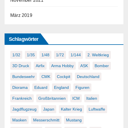
November 2021
März 2019
Schlagwörter
1/32
1/35
1/48
1/72
1/144
2. Weltkrieg
3D Druck
Airfix
Arma Hobby
ASK
Bomber
Bundeswehr
CMK
Cockpit
Deutschland
Diorama
Eduard
England
Figuren
Frankreich
Großbritannien
ICM
Italien
Jagdflugzeug
Japan
Kalter Krieg
Luftwaffe
Masken
Messerschmitt
Mustang