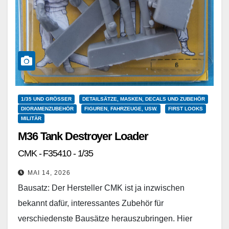
1/35 UND GRÖSSER
DETAILSÄTZE, MASKEN, DECALS UND ZUBEHÖR
DIORAMENZUBEHÖR
FIGUREN, FAHRZEUGE, USW.
FIRST LOOKS
MILITÄR
M36 Tank Destroyer Loader
CMK - F35410 - 1/35
MAI 14, 2026
Bausatz: Der Hersteller CMK ist ja inzwischen
bekannt dafür, interessantes Zubehör für
verschiedenste Bausätze herauszubringen. Hier