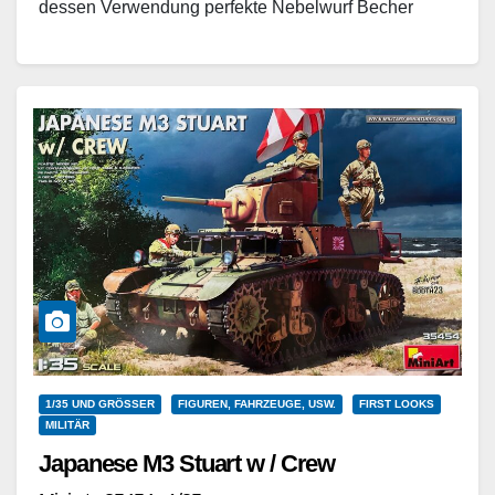
dessen Verwendung perfekte Nebelwurf Becher
dargestellt…
Weiterlesen
1/35 UND GRÖSSER
FIGUREN, FAHRZEUGE, USW.
FIRST LOOKS
MILITÄR
Japanese M3 Stuart w / Crew