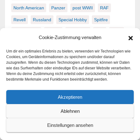
North American
Panzer
post WWII
RAF
Revell
Russland
Special Hobby
Spitfire
Supermarine
Tamiya
Trumpeter
USA
WWII
Cookie-Zustimmung verwalten
Zero
Zubehör
Um dir ein optimales Erlebnis zu bieten, verwenden wir Technologien wie
Cookies, um Geräteinformationen zu speichern und/oder darauf
zuzugreifen. Wenn du diesen Technologien zustimmst, können wir Daten
wie das Surfverhalten oder eindeutige IDs auf dieser Website verarbeiten.
Wenn du deine Zustimmung nicht erteilst oder zurückziehst, können
Veranstaltungen
bestimmte Merkmale und Funktionen beeinträchtigt werden.
August 5
-
August 8
AUG.
5
2026 IPMS/USA National Convention
Akzeptieren
August 7 @ 9:00
-
August 9 @ 12:00
AUG.
Ablehnen
7
30. Deutsche und Internationale Zinnfigurenbörse
(Kulmbach)
Einstellungen ansehen
18:00
-
21:00
AUG.
28