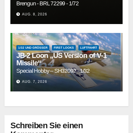
Brengun - BRL 72299 - 1/72
AUG. 8, 2026
1/32 UND GRÖSSER
FIRST LOOKS
LUFTFAHRT
JB-2 Loon „US Version of V-1
Missile“
Special Hobby – SH32092 - 1/32
AUG. 7, 2026
Schreiben Sie einen