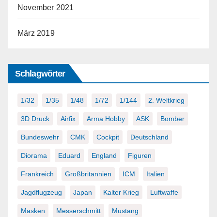
November 2021
März 2019
Schlagwörter
1/32
1/35
1/48
1/72
1/144
2. Weltkrieg
3D Druck
Airfix
Arma Hobby
ASK
Bomber
Bundeswehr
CMK
Cockpit
Deutschland
Diorama
Eduard
England
Figuren
Frankreich
Großbritannien
ICM
Italien
Jagdflugzeug
Japan
Kalter Krieg
Luftwaffe
Masken
Messerschmitt
Mustang