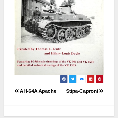
Beitragsnavigation
AH-64A Apache
Stipa-Caproni