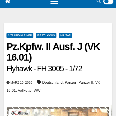
1/72 UND KLEINER
FIRST LOOKS
MILITÄR
Pz.Kpfw. II Ausf. J (VK
16.01)
Flyhawk - FH 3005 - 1/72
,
,
,
Deutschland
Panzer
Panzer II
VK
MÄRZ 10, 2026
,
,
16.01
Vollkette
WWII