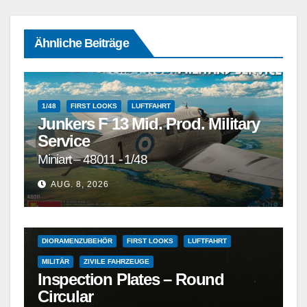
Ähnliche Beiträge
1/48
FIRST LOOKS
LUFTFAHRT
Junkers F 13 Mid. Prod. Military
Service
Miniart – 48011 - 1/48
1/72
1/72 UND GRÖSSER
1/72 UND KLEINER
AUG. 8, 2026
DETAILSÄTZE, MASKEN, DECALS UND ZUBEHÖR
DETAILSÄTZE, MASKEN, DECALS UND ZUBEHÖR
DIORAMENZUBEHÖR
FIRST LOOKS
LUFTFAHRT
MILITÄR
ZIVILE FAHRZEUGE
Inspection Plates – Round
Circular