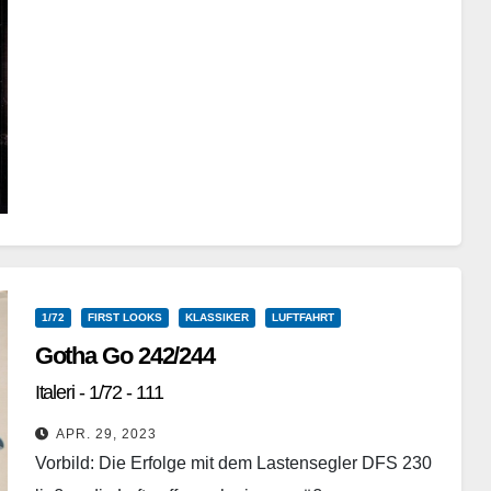
Weiterlesen
1/72
FIRST LOOKS
KLASSIKER
LUFTFAHRT
Gotha Go 242/244
Italeri - 1/72 - 111
APR. 29, 2023
Vorbild: Die Erfolge mit dem Lastensegler DFS 230