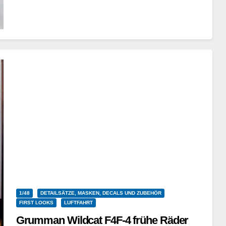
1/48
DETAILSÄTZE, MASKEN, DECALS UND ZUBEHÖR
FIRST LOOKS
LUFTFAHRT
Grumman Wildcat F4F-4 frühe Räder