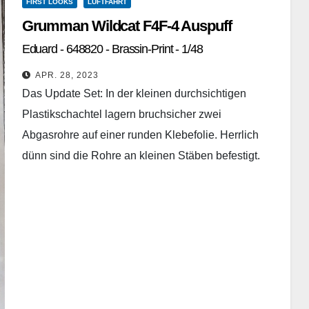
FIRST LOOKS
LUFTFAHRT
Grumman Wildcat F4F-4 Auspuff
Eduard - 648820 - Brassin-Print - 1/48
APR. 28, 2023
Das Update Set: In der kleinen durchsichtigen
Plastikschachtel lagern bruchsicher zwei
Abgasrohre auf einer runden Klebefolie. Herrlich
dünn sind die Rohre an kleinen Stäben befestigt.
Das bedeutet ein leichtes Abtrennen…
Weiterlesen