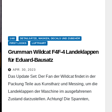
1/48
DETAILSÄTZE, MASKEN, DECALS UND ZUBEHÖR
FIRST LOOKS
LUFTFAHRT
Grumman Wildcat F4F-4 Landeklappen
für Eduard-Bausatz
Eduard - 648817 - Brassin - 1/48
APR. 30, 2023
Das Update Set: Der Fan der Wildcat findet in der
Packung Teile aus Kunstharz und Messing, um die
Landeklappen der Maschine im ausgefahrenen
Zustand darzustellen. Achtung! Die Spannten,
welche an…