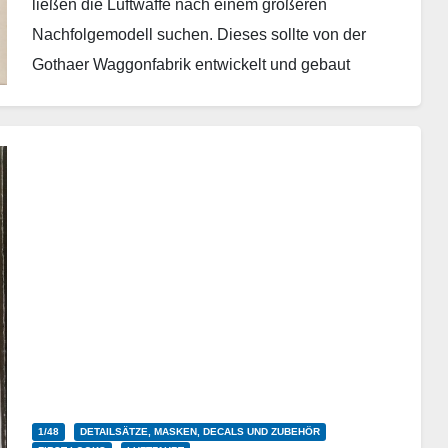
ließen die Luftwaffe nach einem größeren
Nachfolgemodell suchen. Dieses sollte von der
Gothaer Waggonfabrik entwickelt und gebaut
werden. Der Konstrukteur Albert Kalkert…
Weiterlesen
1/48
DETAILSÄTZE, MASKEN, DECALS UND ZUBEHÖR