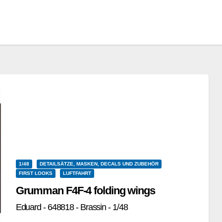
1/48
DETAILSÄTZE, MASKEN, DECALS UND ZUBEHÖR
FIRST LOOKS
LUFTFAHRT
Grumman F4F-4 folding wings
Eduard - 648818 - Brassin - 1/48