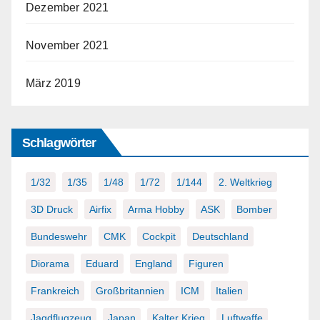
Dezember 2021
November 2021
März 2019
Schlagwörter
1/32
1/35
1/48
1/72
1/144
2. Weltkrieg
3D Druck
Airfix
Arma Hobby
ASK
Bomber
Bundeswehr
CMK
Cockpit
Deutschland
Diorama
Eduard
England
Figuren
Frankreich
Großbritannien
ICM
Italien
Jagdflugzeug
Japan
Kalter Krieg
Luftwaffe