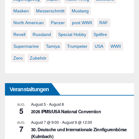
Masken
Messerschmitt
Mustang
North American
Panzer
post WWII
RAF
Revell
Russland
Special Hobby
Spitfire
Supermarine
Tamiya
Trumpeter
USA
WWII
Zero
Zubehör
Veranstaltungen
August 5
-
August 8
AUG.
5
2026 IPMS/USA National Convention
August 7 @ 9:00
-
August 9 @ 12:00
AUG.
7
30. Deutsche und Internationale Zinnfigurenbörse
(Kulmbach)