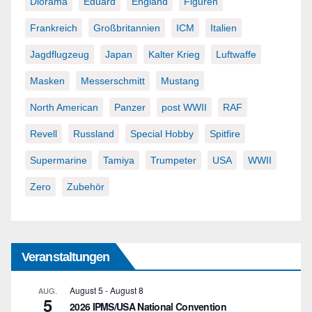
Diorama
Eduard
England
Figuren
Frankreich
Großbritannien
ICM
Italien
Jagdflugzeug
Japan
Kalter Krieg
Luftwaffe
Masken
Messerschmitt
Mustang
North American
Panzer
post WWII
RAF
Revell
Russland
Special Hobby
Spitfire
Supermarine
Tamiya
Trumpeter
USA
WWII
Zero
Zubehör
Veranstaltungen
August 5
-
August 8
AUG.
5
2026 IPMS/USA National Convention