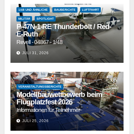
1/48 UND ÄHNLICHE
BAUBERICHTE
LUFTFAHRT
MILITÄR
SPOTLIGHT
P-47N-1-RE Thunderbolt / Red-
E-Ruth
Revell - 04867 - 1/48
JULI 31, 2026
VERANSTALTUNGSBERICHTE
Modellbauwettbewerb beim
Flugplatzfest 2026
Informationen für Teilnehmer
JULI 25, 2026