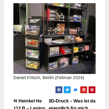
Daniel Fritsch, Berlin (Februar 2024)
Beitragsnavigation
Heinkel He
3D-Druck – Was ist da
112 B – Legion
eigentlich für mich