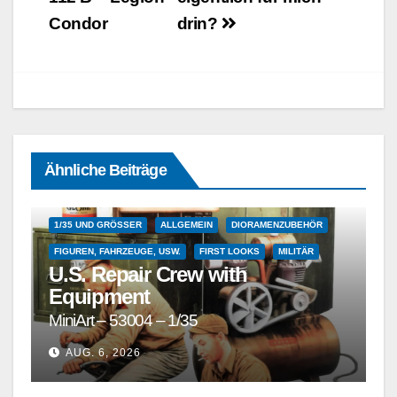
Condor
drin?
Ähnliche Beiträge
1/35 UND GRÖSSER
ALLGEMEIN
DIORAMENZUBEHÖR
FIGUREN, FAHRZEUGE, USW.
FIRST LOOKS
MILITÄR
U.S. Repair Crew with
Equipment
MiniArt – 53004 – 1/35
AUG. 6, 2026