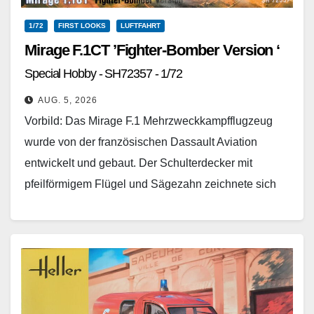
1/72
FIRST LOOKS
LUFTFAHRT
Mirage F.1CT ’Fighter-Bomber Version ‘
Special Hobby - SH72357 - 1/72
AUG. 5, 2026
Vorbild: Das Mirage F.1 Mehrzweckkampfflugzeug
wurde von der französischen Dassault Aviation
entwickelt und gebaut. Der Schulterdecker mit
pfeilförmigem Flügel und Sägezahn zeichnete sich
u.a. durch ein geringes Gewicht, hohe
Fluggeschwindigkeit…
Weiterlesen