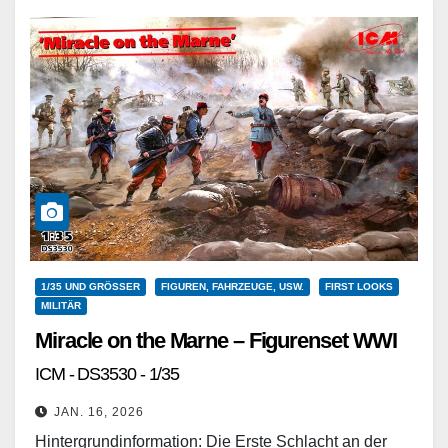
Weiterlesen
1/35 UND GRÖSSER
FIGUREN, FAHRZEUGE, USW.
FIRST LOOKS
MILITÄR
Miracle on the Marne – Figurenset WWI
ICM - DS3530 - 1/35
JAN. 16, 2026
Hintergrundinformation: Die Erste Schlacht an der