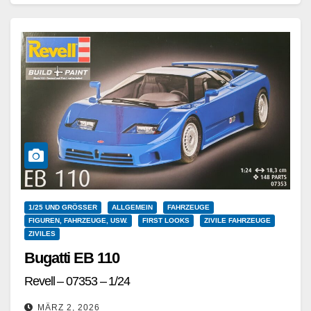
Weiterlesen
1/25 UND GRÖSSER
ALLGEMEIN
FAHRZEUGE
FIGUREN, FAHRZEUGE, USW.
FIRST LOOKS
ZIVILE FAHRZEUGE
ZIVILES
Bugatti EB 110
Revell – 07353 – 1/24
MÄRZ 2, 2026