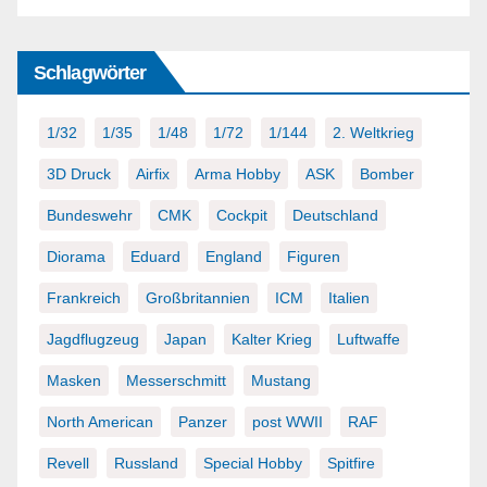
Schlagwörter
1/32
1/35
1/48
1/72
1/144
2. Weltkrieg
3D Druck
Airfix
Arma Hobby
ASK
Bomber
Bundeswehr
CMK
Cockpit
Deutschland
Diorama
Eduard
England
Figuren
Frankreich
Großbritannien
ICM
Italien
Jagdflugzeug
Japan
Kalter Krieg
Luftwaffe
Masken
Messerschmitt
Mustang
North American
Panzer
post WWII
RAF
Revell
Russland
Special Hobby
Spitfire