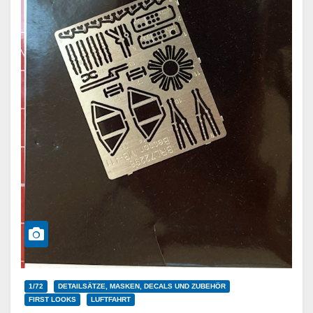
1/72
DETAILSÄTZE, MASKEN, DECALS UND ZUBEHÖR
FIRST LOOKS
LUFTFAHRT