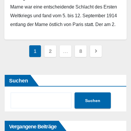
Marne war eine entscheidende Schlacht des Ersten
Weltkriegs und fand vom 5. bis 12. September 1914
entlang der Marne östlich von Paris statt. Der am 2.
August begonnene…
Weiterlesen
Seitennummerierung
1
2
…
8
der
Beiträge
Suchen
Suchen
Vergangene Beiträge