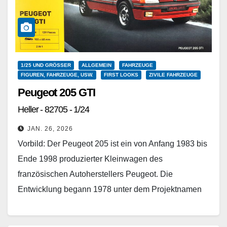
1/25 UND GRÖSSER
ALLGEMEIN
FAHRZEUGE
FIGUREN, FAHRZEUGE, USW.
FIRST LOOKS
ZIVILE FAHRZEUGE
Peugeot 205 GTI
Heller - 82705 - 1/24
JAN. 26, 2026
Vorbild: Der Peugeot 205 ist ein von Anfang 1983 bis
Ende 1998 produzierter Kleinwagen des
französischen Autoherstellers Peugeot. Die
Entwicklung begann 1978 unter dem Projektnamen
M24. Am 24. Februar 1983…