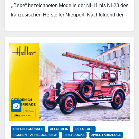
,,Bebe“ bezeichneten Modelle der Ni-11 bis Ni-23 des
französischen Hersteller Nieuport. Nachfolgend der
erfolgreichen Ni-11 wurde im Mai…
Weiterlesen
1/25 UND GRÖSSER
ALLGEMEIN
FAHRZEUGE
FIGUREN, FAHRZEUGE, USW.
FIRST LOOKS
ZIVILE FAHRZEUGE