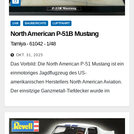
1/48
BAUBERICHTE
LUFTFAHRT
North American P-51B Mustang
Tamiya - 61042 - 1/48
OKT. 31, 2025
Das Vorbild: Die North American P-51 Mustang ist ein
einmotoriges Jagdflugzeug des US-
amerikanischen Herstellers North American Aviation.
Der einsitzige Ganzmetall-Tiefdecker wurde im
Zweiten Weltkrieg in großer Stückzahl produziert und
vor allem als Langstrecken-Begleitjäger in den
Bomberverbänden der…
Weiterlesen