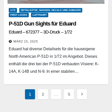
1/72
DETAILSÄTZE, MASKEN, DECALS UND ZUBEHÖR
FIRST LOOKS
LUFTFAHRT
P-51D Gun Sights für Eduard
Eduard – 672377 – 3D-Druck – 1/72
MÄRZ 15, 2025
Eduard hat diverse Detailsets für die hauseigene
North American P-51D in 1/72 im Angebot. Dieses
enthält die drei bei der P-51D verbauten Visiere: K-
14A, K-14B und N-9. In einer stabilen…
Weiterlesen
Seitennummerierung
1
2
…
5
der
Beiträge