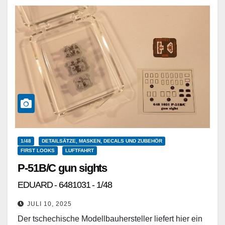
1/48
DETAILSÄTZE, MASKEN, DECALS UND ZUBEHÖR
FIRST LOOKS
LUFTFAHRT
P-51B/C gun sights
EDUARD - 6481031 - 1/48
JULI 10, 2025
Der tschechische Modellbauhersteller liefert hier ein