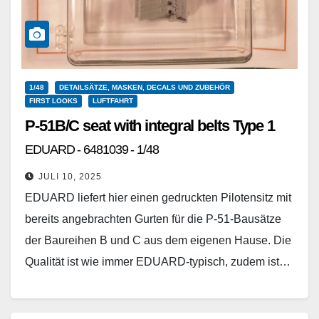
1/48
DETAILSÄTZE, MASKEN, DECALS UND ZUBEHÖR
FIRST LOOKS
LUFTFAHRT
P-51B/C seat with integral belts Type 1
EDUARD - 6481039 - 1/48
JULI 10, 2025
EDUARD liefert hier einen gedruckten Pilotensitz mit
bereits angebrachten Gurten für die P-51-Bausätze
der Baureihen B und C aus dem eigenen Hause. Die
Qualität ist wie immer EDUARD-typisch, zudem ist…
Weiterlesen