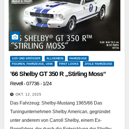
1/25 UND GRÖSSER
ALLGEMEIN
FAHRZEUGE
FIGUREN, FAHRZEUGE, USW.
FIRST LOOKS
ZIVILE FAHRZEUGE
’66 Shelby GT 350 R „Stirling Moss“
Revell - 07736 - 1/24
OKT. 12, 2025
Das Fahrzeug: Shelby-Mustang 1965/66 Das
Tuningunternehmen Shelby American, gegründet
unter anderem von Carroll Shelby, einem Ex-
Rennfahrer, der durch die Entwicklung der Shelby