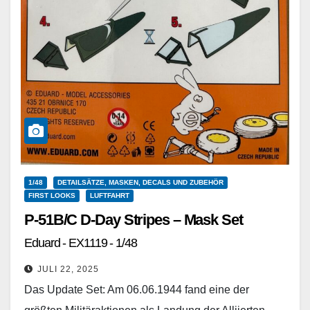
1/48
DETAILSÄTZE, MASKEN, DECALS UND ZUBEHÖR
FIRST LOOKS
LUFTFAHRT
P-51B/C D-Day Stripes – Mask Set
Eduard - EX1119 - 1/48
JULI 22, 2025
Das Update Set: Am 06.06.1944 fand eine der