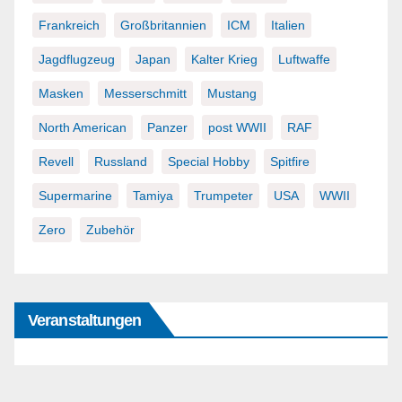
Frankreich
Großbritannien
ICM
Italien
Jagdflugzeug
Japan
Kalter Krieg
Luftwaffe
Masken
Messerschmitt
Mustang
North American
Panzer
post WWII
RAF
Revell
Russland
Special Hobby
Spitfire
Supermarine
Tamiya
Trumpeter
USA
WWII
Zero
Zubehör
Veranstaltungen