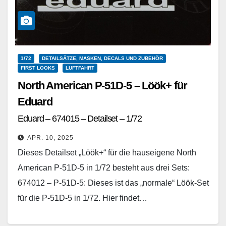
1/72
DETAILSÄTZE, MASKEN, DECALS UND ZUBEHÖR
FIRST LOOKS
LUFTFAHRT
North American P-51D-5 – Löök+ für
Eduard
Eduard – 674015 – Detailset – 1/72
APR. 10, 2025
Dieses Detailset „Löök+“ für die hauseigene North
American P-51D-5 in 1/72 besteht aus drei Sets:
674012 – P-51D-5: Dieses ist das „normale“ Löök-Set
für die P-51D-5 in 1/72. Hier findet…
Weiterlesen