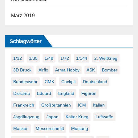
März 2019
Schlagwörter
1/32
1/35
1/48
1/72
1/144
2. Weltkrieg
3D Druck
Airfix
Arma Hobby
ASK
Bomber
Bundeswehr
CMK
Cockpit
Deutschland
Diorama
Eduard
England
Figuren
Frankreich
Großbritannien
ICM
Italien
Jagdflugzeug
Japan
Kalter Krieg
Luftwaffe
Masken
Messerschmitt
Mustang