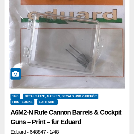
1/48
DETAILSÄTZE, MASKEN, DECALS UND ZUBEHÖR
FIRST LOOKS
LUFTFAHRT
A6M2-N Rufe Cannon Barrels & Cockpit
Guns – Print – für Eduard
Eduard - 648847 - 1/48