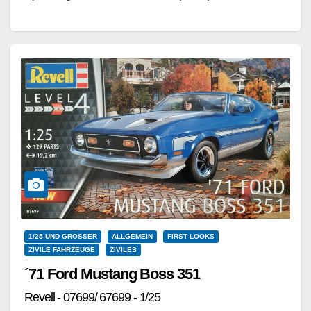
Stunden-Rennen von Le Mans…
Weiterlesen
1/25 UND GRÖSSER
ALLGEMEIN
FIRST LOOKS
ZIVILE FAHRZEUGE
ZIVILES
´71 Ford Mustang Boss 351
Revell - 07699/ 67699 - 1/25