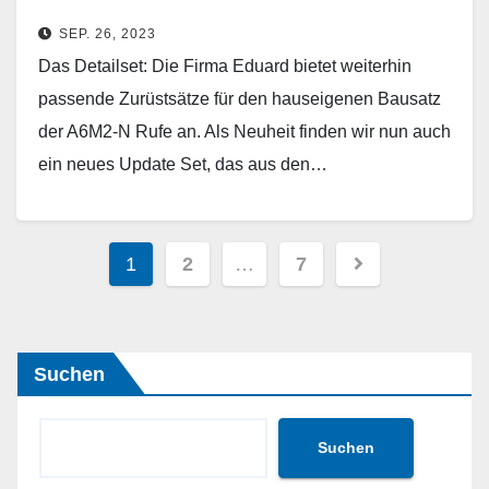
SEP. 26, 2023
Das Detailset: Die Firma Eduard bietet weiterhin
passende Zurüstsätze für den hauseigenen Bausatz
der A6M2-N Rufe an. Als Neuheit finden wir nun auch
ein neues Update Set, das aus den…
Weiterlesen
Seitennummerierung
1
2
…
7
der
Beiträge
Suchen
Suchen