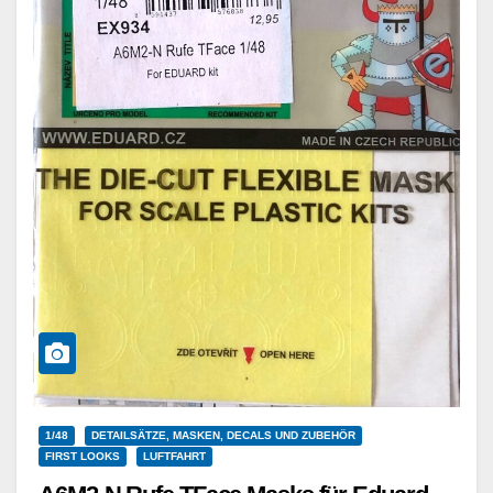
1/48
DETAILSÄTZE, MASKEN, DECALS UND ZUBEHÖR
FIRST LOOKS
LUFTFAHRT