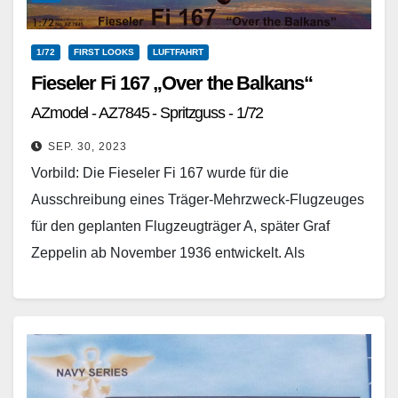
1/72
FIRST LOOKS
LUFTFAHRT
Fieseler Fi 167 „Over the Balkans“
AZmodel - AZ7845 - Spritzguss - 1/72
SEP. 30, 2023
Vorbild: Die Fieseler Fi 167 wurde für die
Ausschreibung eines Träger-Mehrzweck-Flugzeuges
für den geplanten Flugzeugträger A, später Graf
Zeppelin ab November 1936 entwickelt. Als
vorrangige Einsatzrolle war die Aufklärung sowie…
Weiterlesen