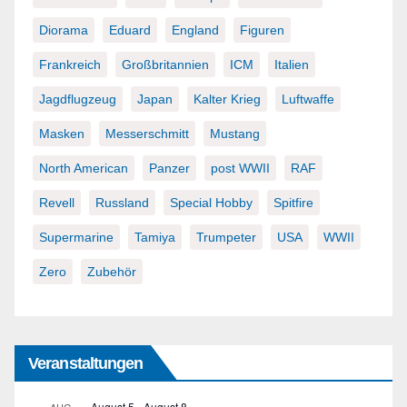
Diorama
Eduard
England
Figuren
Frankreich
Großbritannien
ICM
Italien
Jagdflugzeug
Japan
Kalter Krieg
Luftwaffe
Masken
Messerschmitt
Mustang
North American
Panzer
post WWII
RAF
Revell
Russland
Special Hobby
Spitfire
Supermarine
Tamiya
Trumpeter
USA
WWII
Zero
Zubehör
Veranstaltungen
August 5
-
August 8