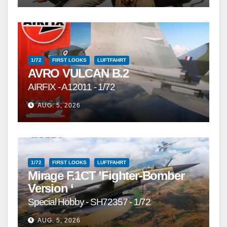
1/72
FIRST LOOKS
LUFTFAHRT
AVRO VULCAN B.2
AIRFIX - A12011 - 1/72
AUG. 5, 2026
1/72
FIRST LOOKS
LUFTFAHRT
Mirage F.1CT ’Fighter-Bomber
Version ‘
Special Hobby - SH72357 - 1/72
AUG. 5, 2026