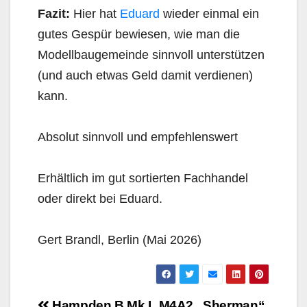
Fazit:
Hier hat
Eduard
wieder einmal ein
gutes Gespür bewiesen, wie man die
Modellbaugemeinde sinnvoll unterstützen
(und auch etwas Geld damit verdienen)
kann.
Absolut sinnvoll und empfehlenswert
Erhältlich im gut sortierten Fachhandel
oder direkt bei Eduard.
Gert Brandl, Berlin (Mai 2026)
Beitragsnavigation
Hampden B Mk.I
M4A2 „Sherman“