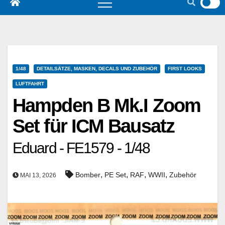
1/48
DETAILSÄTZE, MASKEN, DECALS UND ZUBEHÖR
FIRST LOOKS
LUFTFAHRT
Hampden B Mk.I Zoom
Set für ICM Bausatz
Eduard - FE1579 - 1/48
,
,
,
,
Bomber
PE Set
RAF
WWII
Zubehör
MAI 13, 2026