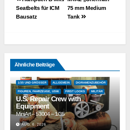
Seatbelts für ICM
75 mm Medium
Bausatz
Tank
Ähnliche Beiträge
1/35 UND GRÖSSER
ALLGEMEIN
DIORAMENZUBEHÖR
FIGUREN, FAHRZEUGE, USW.
FIRST LOOKS
MILITÄR
U.S. Repair Crew with
Equipment
MiniArt – 53004 – 1/35
AUG. 6, 2026