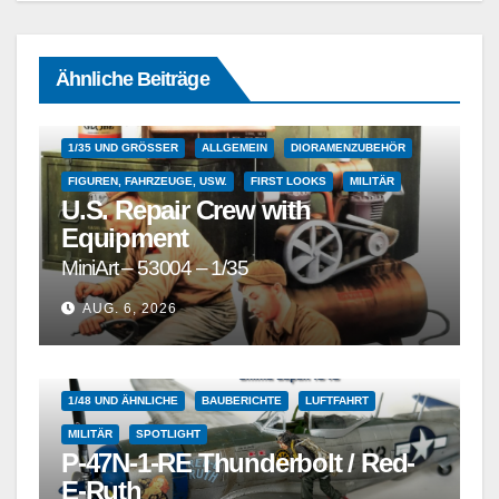
Ähnliche Beiträge
1/35 UND GRÖSSER
ALLGEMEIN
DIORAMENZUBEHÖR
FIGUREN, FAHRZEUGE, USW.
FIRST LOOKS
MILITÄR
U.S. Repair Crew with
Equipment
MiniArt – 53004 – 1/35
AUG. 6, 2026
1/48 UND ÄHNLICHE
BAUBERICHTE
LUFTFAHRT
MILITÄR
SPOTLIGHT
P-47N-1-RE Thunderbolt / Red-
E-Ruth