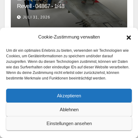
Revell - 04867 - 1/48
JULI 31, 2026
Cookie-Zustimmung verwalten
1/35 UND GRÖSSER
FIGUREN, FAHRZEUGE, USW.
Um dir ein optimales Erlebnis zu bieten, verwenden wir Technologien wie
FIRST LOOKS
MILITÄR
Cookies, um Geräteinformationen zu speichern und/oder darauf
Tankabwehr 1918 – WWI
zuzugreifen. Wenn du diesen Technologien zustimmst, können wir Daten
Figurensatz
wie das Surfverhalten oder eindeutige IDs auf dieser Website verarbeiten.
Wenn du deine Zustimmung nicht erteilst oder zurückziehst, können
ICM - 35724 - 1/35
bestimmte Merkmale und Funktionen beeinträchtigt werden.
JULI 28, 2026
Akzeptieren
Ablehnen
Einstellungen ansehen
Ein Kommentar zu diesem Beitrag