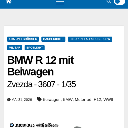
1/35 UND GRÖSSER
BAUBERICHTE
FIGUREN, FAHRZEUGE, USW.
MILITÄR
SPOTLIGHT
BMW R 12 mit
Beiwagen
Zvezda - 3607 - 1/35
,
,
,
,
Beiwagen
BMW
Motorrad
R12
WWII
MAI 31, 2026