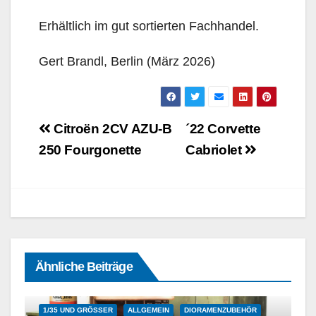
Erhältlich im gut sortierten Fachhandel.
Gert Brandl, Berlin (März 2026)
Beitragsnavigation
Citroën 2CV AZU-B
´22 Corvette
250 Fourgonette
Cabriolet
Ähnliche Beiträge
1/35 UND GRÖSSER
ALLGEMEIN
DIORAMENZUBEHÖR