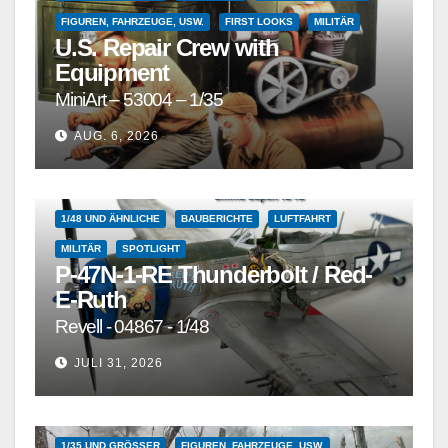
FIGUREN, FAHRZEUGE, USW.
FIRST LOOKS
MILITÄR
U.S. Repair Crew with
Equipment
MiniArt – 53004 – 1/35
AUG. 6, 2026
1/48 UND ÄHNLICHE
BAUBERICHTE
LUFTFAHRT
MILITÄR
SPOTLIGHT
P-47N-1-RE Thunderbolt / Red-
E-Ruth
Revell - 04867 - 1/48
JULI 31, 2026
1/35 UND GRÖSSER
FIGUREN, FAHRZEUGE, USW.