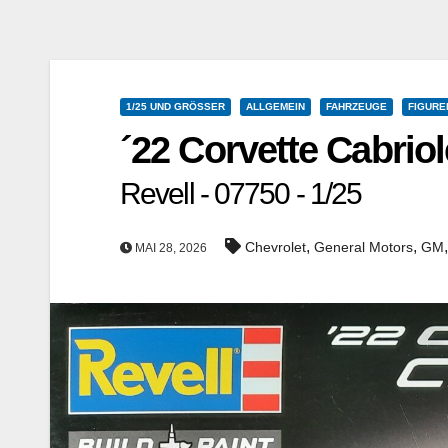
1/25 UND GRÖSSER
ALLGEMEIN
FAHRZEUGE
FIGURE
´22 Corvette Cabriol
Revell - 07750 - 1/25
,
,
Chevrolet
General Motors
GM
MAI 28, 2026