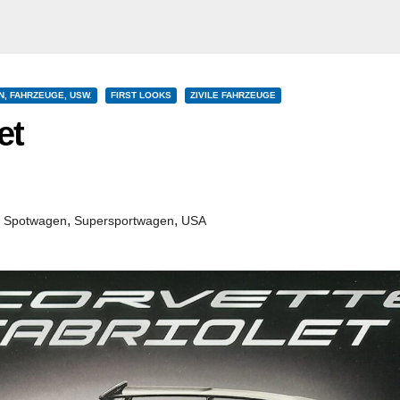
N, FAHRZEUGE, USW.
FIRST LOOKS
ZIVILE FAHRZEUGE
et
,
,
,
Spotwagen
Supersportwagen
USA