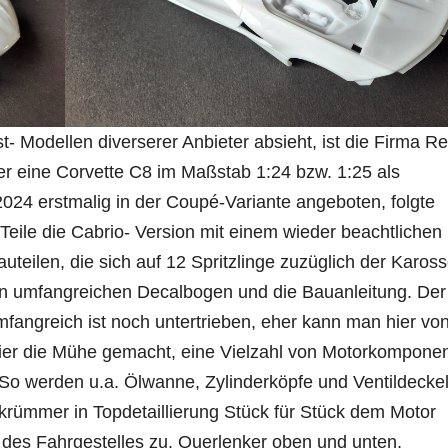
Modellen diverserer Anbieter absieht, ist die Firma Re
der eine Corvette C8 im Maßstab 1:24 bzw. 1:25 als
2024 erstmalig in der Coupé-Variante angeboten, folgte
Teile die Cabrio- Version mit einem wieder beachtlichen
uteilen, die sich auf 12 Spritzlinge zuzüglich der Kaross
inen umfangreichen Decalbogen und die Bauanleitung. De
fangreich ist noch untertrieben, eher kann man hier vo
 hier die Mühe gemacht, eine Vielzahl von Motorkompone
. So werden u.a. Ölwanne, Zylinderköpfe und Ventildeckel
krümmer in Topdetaillierung Stück für Stück dem Motor
 des Fahrgestelles zu. Querlenker oben und unten,