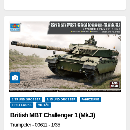
keine komplette Neuentwicklung, sondern wurde aus
dem Shir 2, einer iranischen…
Weiterlesen
1/35 UND GRÖSSER
1/35 UND GRÖSSER
FAHRZEUGE
FIRST LOOKS
MILITÄR
British MBT Challenger 1 (Mk.3)
Trumpeter - 09611 - 1/35