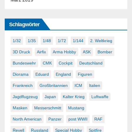
Schlagwörter
1/32
1/35
1/48
1/72
1/144
2. Weltkrieg
3D Druck
Airfix
Arma Hobby
ASK
Bomber
Bundeswehr
CMK
Cockpit
Deutschland
Diorama
Eduard
England
Figuren
Frankreich
Großbritannien
ICM
Italien
Jagdflugzeug
Japan
Kalter Krieg
Luftwaffe
Masken
Messerschmitt
Mustang
North American
Panzer
post WWII
RAF
Revell
Russland
Special Hobby
Spitfire