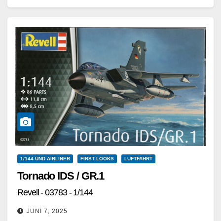
Weiterlesen
1/144 UND AIRLINER
FIRST LOOKS
LUFTFAHRT
Tornado IDS / GR.1
Revell - 03783 - 1/144
JUNI 7, 2025