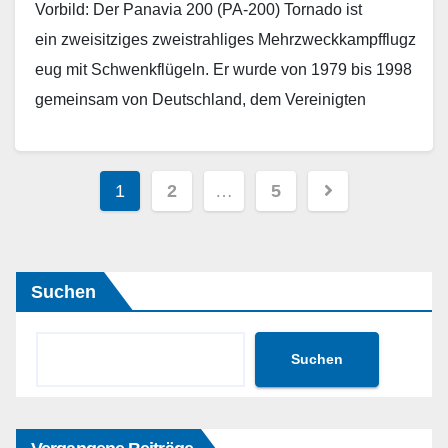
Vorbild: Der Panavia 200 (PA-200) Tornado ist
ein zweisitziges zweistrahliges Mehrzweckkampfflugz
eug mit Schwenkflügeln. Er wurde von 1979 bis 1998
gemeinsam von Deutschland, dem Vereinigten
Königreich und Italien gebaut. Die Entwicklung und
Produktion des Flugzeuges wurde von der Panavia
Seitennummerierung
Aircraft GmbH, einem Konsortium aus BAE-
1
2
…
5
der
Systems, Messerschmitt-Bölkow-Blohm (jetzt Airbus)
Beiträge
und Aeritalia (jetzt Leonardo),…
Suchen
Weiterlesen
Suchen