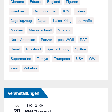
Diorama
Eduard
England
Figuren
Frankreich
Großbritannien
ICM
Italien
Jagdflugzeug
Japan
Kalter Krieg
Luftwaffe
Masken
Messerschmitt
Mustang
North American
Panzer
post WWII
RAF
Revell
Russland
Special Hobby
Spitfire
Supermarine
Tamiya
Trumpeter
USA
WWII
Zero
Zubehör
Veranstaltungen
18:00
-
21:00
AUG.
28
IPMS Clubabend