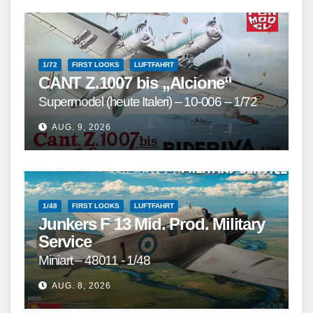
1/72
FIRST LOOKS
LUFTFAHRT
CANT Z.1007 bis „Alcione“
Supermodel (heute Italeri) – 10-006 – 1/72
AUG. 9, 2026
1/48
FIRST LOOKS
LUFTFAHRT
Junkers F 13 Mid. Prod. Military
Service
Miniart – 48011 - 1/48
AUG. 8, 2026