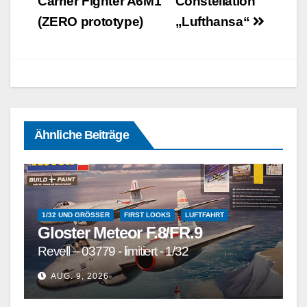
Carrier Fighter A6M1
Constellation
(ZERO prototype)
„Lufthansa“
Ähnliche Beiträge
1/32 UND GRÖSSER
FIRST LOOKS
LUFTFAHRT
Gloster Meteor F.8/FR.9
Revell – 03779 - limitiert - 1/32
AUG. 9, 2026