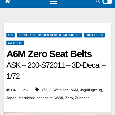
1/72
DETAILSÄTZE, MASKEN, DECALS UND ZUBEHÖR
FIRST LOOKS
LUFTFAHRT
A6M Zero Seat Belts
ASK – 200-S72011 – 3D-Decal –
1/72
,
,
,
,
1/72
2. Weltkrieg
A6M
Jagdflugzeug
JUNI 19, 2026
,
,
,
,
,
Japan
Mitsubishi
seat belts
WWII
Zero
Zubehör