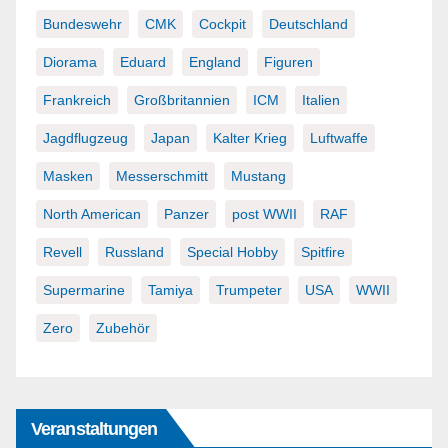
Bundeswehr
CMK
Cockpit
Deutschland
Diorama
Eduard
England
Figuren
Frankreich
Großbritannien
ICM
Italien
Jagdflugzeug
Japan
Kalter Krieg
Luftwaffe
Masken
Messerschmitt
Mustang
North American
Panzer
post WWII
RAF
Revell
Russland
Special Hobby
Spitfire
Supermarine
Tamiya
Trumpeter
USA
WWII
Zero
Zubehör
Veranstaltungen