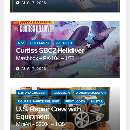
AUG. 7, 2026
1/72
FIRST LOOKS
LUFTFAHRT
Curtiss SBC2 Helldiver
Matchbox – PK-104 – 1/72
AUG. 7, 2026
1/35 UND GRÖSSER
ALLGEMEIN
DIORAMENZUBEHÖR
FIGUREN, FAHRZEUGE, USW.
FIRST LOOKS
MILITÄR
U.S. Repair Crew with
Equipment
MiniArt – 53004 – 1/35