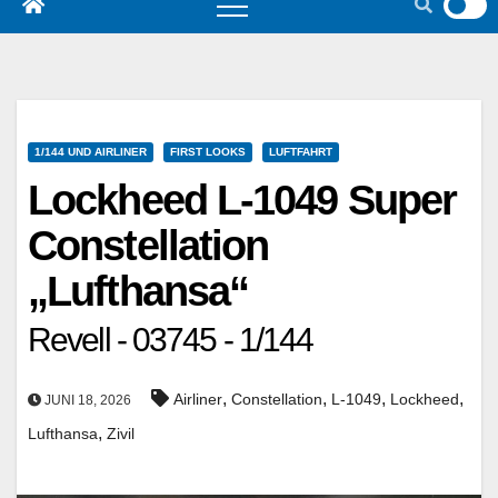
1/144 UND AIRLINER
FIRST LOOKS
LUFTFAHRT
Lockheed L-1049 Super
Constellation
„Lufthansa“
Revell - 03745 - 1/144
,
,
,
,
Airliner
Constellation
L-1049
Lockheed
JUNI 18, 2026
,
Lufthansa
Zivil