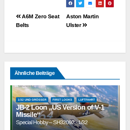
Beitragsnavigation
A6M Zero Seat
Aston Martin
Belts
Ulster
Ähnliche Beiträge
1/32 UND GRÖSSER
FIRST LOOKS
LUFTFAHRT
JB-2 Loon „US Version of V-1
Missile“
Special Hobby – SH32092 - 1/32