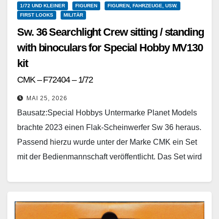
1/72 UND KLEINER
FIGUREN
FIGUREN, FAHRZEUGE, USW.
FIRST LOOKS
MILITÄR
Sw. 36 Searchlight Crew sitting / standing
with binoculars for Special Hobby MV130
kit
CMK – F72404 – 1/72
MAI 25, 2026
Bausatz:Special Hobbys Untermarke Planet Models
brachte 2023 einen Flak-Scheinwerfer Sw 36 heraus.
Passend hierzu wurde unter der Marke CMK ein Set
mit der Bedienmannschaft veröffentlicht. Das Set wird
in einem…
Weiterlesen