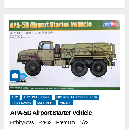
und Detailgestaltung unterschieden. Der M4A2…
Weiterlesen
1/72
1/72 UND KLEINER
FIGUREN, FAHRZEUGE, USW.
FIRST LOOKS
LUFTFAHRT
MILITÄR
APA-5D Airport Starter Vehicle
HobbyBoss – 82962 – Premium – 1/72