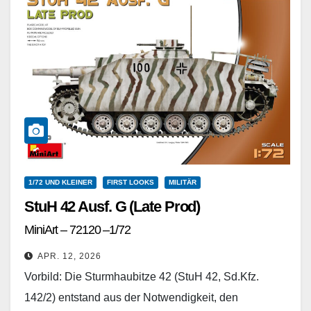
1/72 UND KLEINER
FIRST LOOKS
MILITÄR
StuH 42 Ausf. G (Late Prod)
MiniArt – 72120 –1/72
APR. 12, 2026
Vorbild: Die Sturmhaubitze 42 (StuH 42, Sd.Kfz.
142/2) entstand aus der Notwendigkeit, den