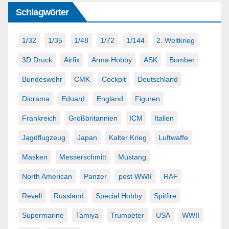
Schlagwörter
1/32
1/35
1/48
1/72
1/144
2. Weltkrieg
3D Druck
Airfix
Arma Hobby
ASK
Bomber
Bundeswehr
CMK
Cockpit
Deutschland
Diorama
Eduard
England
Figuren
Frankreich
Großbritannien
ICM
Italien
Jagdflugzeug
Japan
Kalter Krieg
Luftwaffe
Masken
Messerschmitt
Mustang
North American
Panzer
post WWII
RAF
Revell
Russland
Special Hobby
Spitfire
Supermarine
Tamiya
Trumpeter
USA
WWII