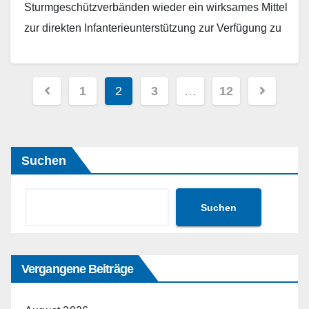
Sturmgeschützverbänden wieder ein wirksames Mittel
zur direkten Infanterieunterstützung zur Verfügung zu
stellen. Während das ursprünglich für diese…
Weiterlesen
Seitennummerierung
1
2
3
…
12
der
Beiträge
Suchen
Suchen
Vergangene Beiträge