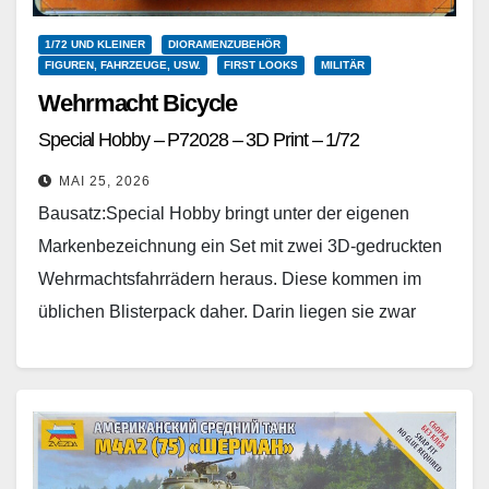
1/72 UND KLEINER
DIORAMENZUBEHÖR
FIGUREN, FAHRZEUGE, USW.
FIRST LOOKS
MILITÄR
Wehrmacht Bicycle
Special Hobby – P72028 – 3D Print – 1/72
MAI 25, 2026
Bausatz:Special Hobby bringt unter der eigenen
Markenbezeichnung ein Set mit zwei 3D-gedruckten
Wehrmachtsfahrrädern heraus. Diese kommen im
üblichen Blisterpack daher. Darin liegen sie zwar
lose, aber immerhin werden sie durch…
Weiterlesen