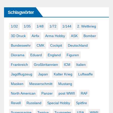
Schlagwörter
1/32
1/35
1/48
1/72
1/144
2. Weltkrieg
3D Druck
Airfix
Arma Hobby
ASK
Bomber
Bundeswehr
CMK
Cockpit
Deutschland
Diorama
Eduard
England
Figuren
Frankreich
Großbritannien
ICM
Italien
Jagdflugzeug
Japan
Kalter Krieg
Luftwaffe
Masken
Messerschmitt
Mustang
North American
Panzer
post WWII
RAF
Revell
Russland
Special Hobby
Spitfire
Supermarine
Tamiya
Trumpeter
USA
WWII