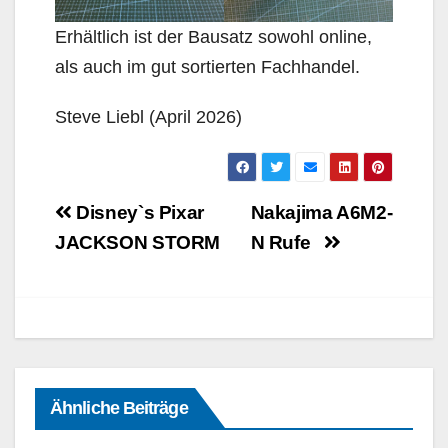
Erhältlich ist der Bausatz sowohl online,
als auch im gut sortierten Fachhandel.
Steve Liebl (April 2026)
Beitragsnavigation
Disney`s Pixar
Nakajima A6M2-
JACKSON STORM
N Rufe
Ähnliche Beiträge