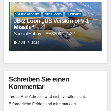
1/32 UND GRÖSSER
FIRST LOOKS
LUFTFAHRT
JB-2 Loon „US Version of V-1
Missile“
Special Hobby – SH32092 - 1/32
AUG. 7, 2026
Schreiben Sie einen
Kommentar
Ihre E-Mail-Adresse wird nicht veröffentlicht.
Erforderliche Felder sind mit
*
markiert