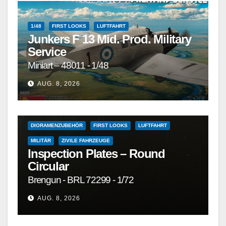
1/48
FIRST LOOKS
LUFTFAHRT
Junkers F 13 Mid. Prod. Military
Service
Miniart – 48011 - 1/48
1/72
1/72 UND GRÖSSER
1/72 UND KLEINER
AUG. 8, 2026
DETAILSÄTZE, MASKEN, DECALS UND ZUBEHÖR
DETAILSÄTZE, MASKEN, DECALS UND ZUBEHÖR
DIORAMENZUBEHÖR
FIRST LOOKS
LUFTFAHRT
MILITÄR
ZIVILE FAHRZEUGE
Inspection Plates – Round
Circular
Brengun - BRL 72299 - 1/72
AUG. 8, 2026