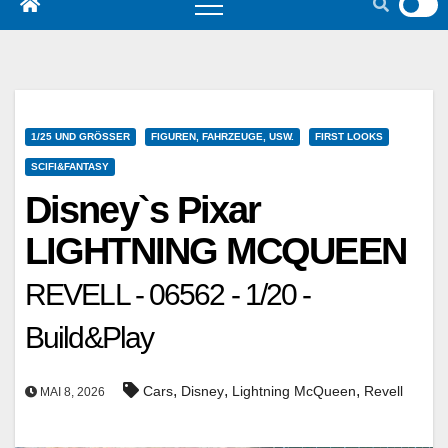
1/25 UND GRÖSSER
FIGUREN, FAHRZEUGE, USW.
FIRST LOOKS
SCIFI&FANTASY
Disney`s Pixar
LIGHTNING MCQUEEN
REVELL - 06562 - 1/20 -
Build&Play
,
,
,
Cars
Disney
Lightning McQueen
Revell
MAI 8, 2026