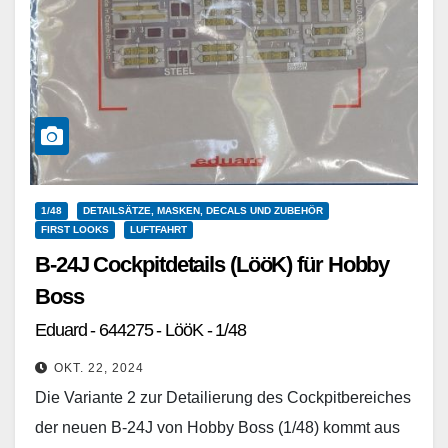
1/48
DETAILSÄTZE, MASKEN, DECALS UND ZUBEHÖR
FIRST LOOKS
LUFTFAHRT
B-24J Cockpitdetails (LööK) für Hobby
Boss
Eduard - 644275 - LööK - 1/48
OKT. 22, 2024
Die Variante 2 zur Detailierung des Cockpitbereiches
der neuen B-24J von Hobby Boss (1/48) kommt aus