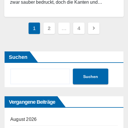
zwar sauber bedruckt, doch die Kanten und…
Weiterlesen
Seitennummerierung
1
2
…
4
der
Beiträge
Suchen
Suchen
Vergangene Beiträge
August 2026