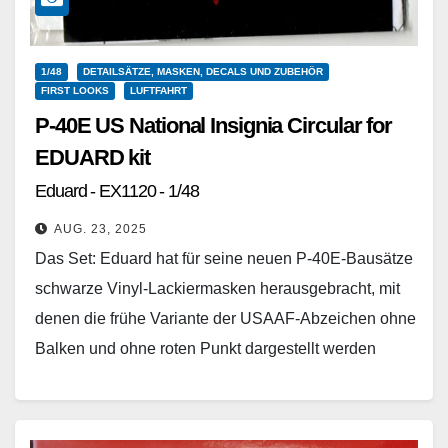
1/48
DETAILSÄTZE, MASKEN, DECALS UND ZUBEHÖR
FIRST LOOKS
LUFTFAHRT
P-40E US National Insignia Circular for
EDUARD kit
Eduard - EX1120 - 1/48
AUG. 23, 2025
Das Set: Eduard hat für seine neuen P-40E-Bausätze
schwarze Vinyl-Lackiermasken herausgebracht, mit
denen die frühe Variante der USAAF-Abzeichen ohne
Balken und ohne roten Punkt dargestellt werden
können. Dazu sind zunächst…
Weiterlesen