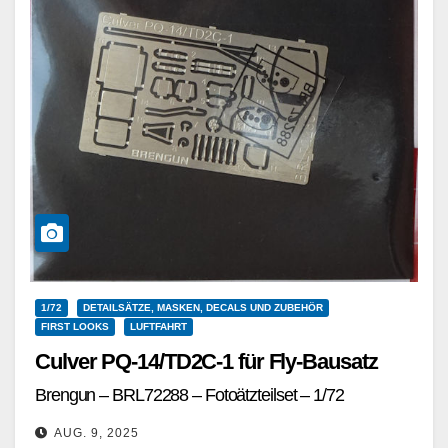
1/72
DETAILSÄTZE, MASKEN, DECALS UND ZUBEHÖR
FIRST LOOKS
LUFTFAHRT
Culver PQ-14/TD2C-1 für Fly-Bausatz
Brengun – BRL72288 – Fotoätzteilset – 1/72
AUG. 9, 2025