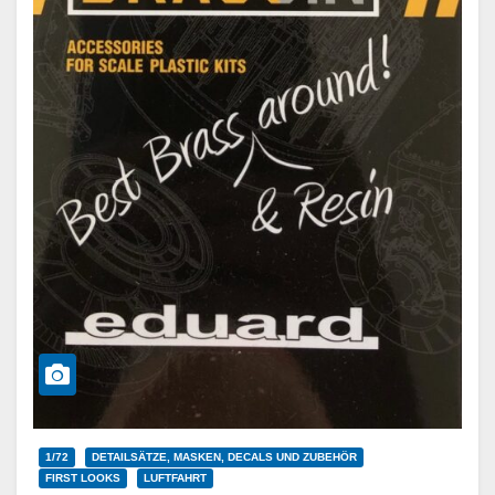
1/72
DETAILSÄTZE, MASKEN, DECALS UND ZUBEHÖR
FIRST LOOKS
LUFTFAHRT