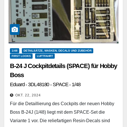
1/48
DETAILSÄTZE, MASKEN, DECALS UND ZUBEHÖR
FIRST LOOKS
LUFTFAHRT
B-24 J Cockpitdetails (SPACE) für Hobby
Boss
Eduard - 3DL48180 - SPACE - 1/48
OKT. 22, 2024
Für die Detaillierung des Cockpits der neuen Hobby
Boss B-24J (1/48) liegt mit dem SPACE-Set die
Variante 1 vor. Die reliefartigen Resin-Decals sind