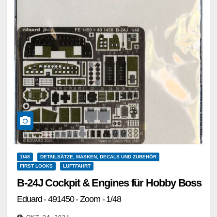
1/48
DETAILSÄTZE, MASKEN, DECALS UND ZUBEHÖR
FIRST LOOKS
LUFTFAHRT
B-24J Cockpit & Engines für Hobby Boss
Eduard - 491450 - Zoom - 1/48