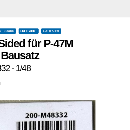
ST LOOKS
LUFTFAHRT
LUFTFAHRT
Sided für P-47M
 Bausatz
32 - 1/48
I