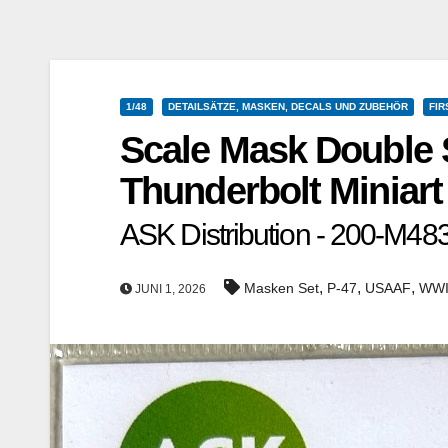
1/48
DETAILSÄTZE, MASKEN, DECALS UND ZUBEHÖR
FIR
Scale Mask Double 
Thunderbolt Miniart
ASK Distribution - 200-M483
,
,
,
Masken Set
P-47
USAAF
WWI
JUNI 1, 2026