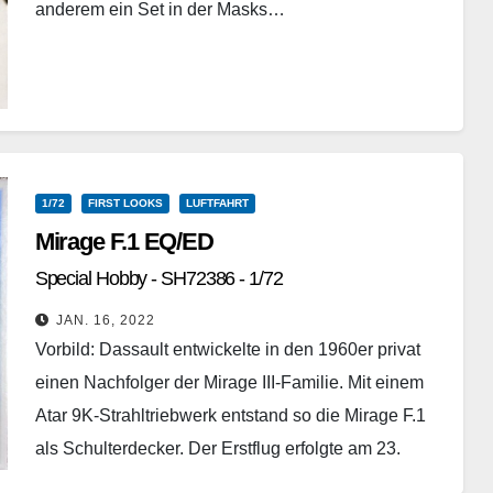
anderem ein Set in der Masks…
Weiterlesen
1/72
FIRST LOOKS
LUFTFAHRT
Mirage F.1 EQ/ED
Special Hobby - SH72386 - 1/72
JAN. 16, 2022
Vorbild: Dassault entwickelte in den 1960er privat
einen Nachfolger der Mirage III-Familie. Mit einem
Atar 9K-Strahltriebwerk entstand so die Mirage F.1
als Schulterdecker. Der Erstflug erfolgte am 23.
Dezember 1966.…