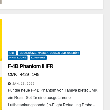
1/48
DETAILSÄTZE, MASKEN, DECALS UND ZUBEHÖR
FIRST LOOKS
LUFTFAHRT
F-4B Phantom II IFR
CMK - 4429 - 1/48
JAN. 15, 2022
Für die neue F-4B Phantom von Tamiya bietet CMK
ein Resin-Set für eine ausgefahrene
Luftbetankungssonde (In-Flight Refuelling Probe -