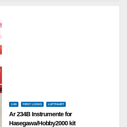
Weiterlesen
1/48
FIRST LOOKS
LUFTFAHRT
Ar 234B Instrumente for
Hasegawa/Hobby2000 kit