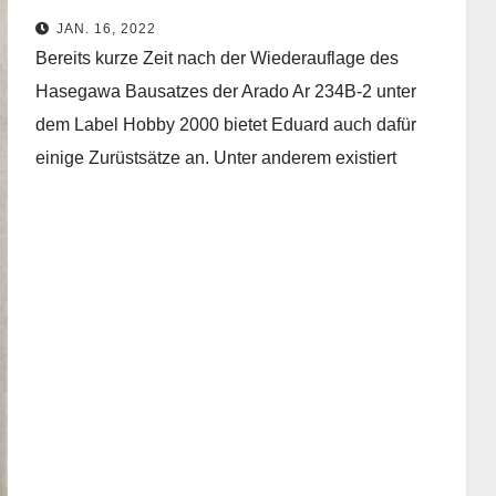
Eduard – 644126 - Löök – 1/48
JAN. 16, 2022
Bereits kurze Zeit nach der Wiederauflage des
Hasegawa Bausatzes der Arado Ar 234B-2 unter
dem Label Hobby 2000 bietet Eduard auch dafür
einige Zurüstsätze an. Unter anderem existiert
inzwischen auch…
Weiterlesen