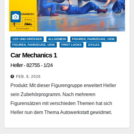
1/25 UND GRÖSSER
ALLGEMEIN
FIGUREN, FAHRZEUGE, USW.
FIGUREN, FAHRZEUGE, USW.
FIRST LOOKS
ZIVILES
Car Mechanics 1
Heller - 82755 - 1/24
FEB. 8, 2026
Produkt: Mit dieser Figurengruppe erweitert Heller
sein Zubehörprogramm. Nach mehreren
Figurensätzen mit verschieden Themen hat sich
Heller nun dem Thema Autowerkstatt gewidmet.
Herausgekommen sind wieder drei tadellos gestaltete
Figuren in…