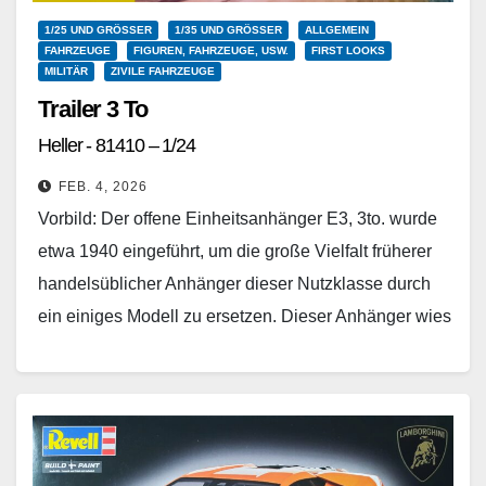
1/25 UND GRÖSSER
1/35 UND GRÖSSER
ALLGEMEIN
FAHRZEUGE
FIGUREN, FAHRZEUGE, USW.
FIRST LOOKS
MILITÄR
ZIVILE FAHRZEUGE
Trailer 3 To
Heller - 81410 – 1/24
FEB. 4, 2026
Vorbild: Der offene Einheitsanhänger E3, 3to. wurde
etwa 1940 eingeführt, um die große Vielfalt früherer
handelsüblicher Anhänger dieser Nutzklasse durch
ein einiges Modell zu ersetzen. Dieser Anhänger wies
eine einfache…
Weiterlesen