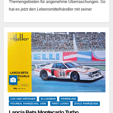
Themengebieten für angenehme Überraschungen. So
hat es jetzt den Lebensmittelhändler mit seiner
Familie erwischt. Herausgekommen sind vier tadellos
gestalte…
Weiterlesen
1/25 UND GRÖSSER
ALLGEMEIN
FAHRZEUGE
FIGUREN, FAHRZEUGE, USW.
FIRST LOOKS
ZIVILE FAHRZEUGE
Lancia Beta Montecarlo Turbo