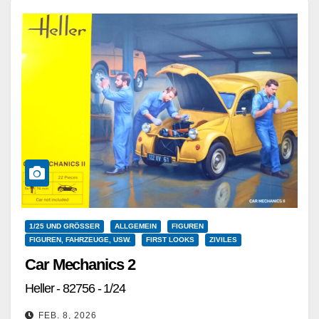
Weiterlesen
1/25 UND GRÖSSER
ALLGEMEIN
FIGUREN
FIGUREN, FAHRZEUGE, USW.
FIRST LOOKS
ZIVILES
Car Mechanics 2
Heller - 82756 - 1/24
FEB. 8, 2026