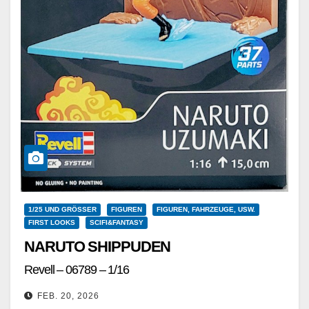
1/25 UND GRÖSSER
FIGUREN
FIGUREN, FAHRZEUGE, USW.
FIRST LOOKS
SCIFI&FANTASY
NARUTO SHIPPUDEN
Revell – 06789 – 1/16
FEB. 20, 2026