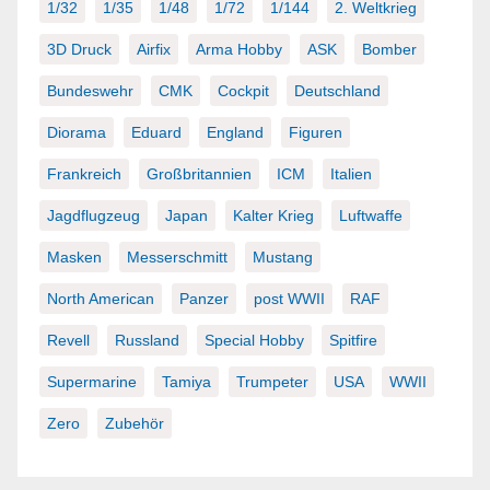
1/32
1/35
1/48
1/72
1/144
2. Weltkrieg
3D Druck
Airfix
Arma Hobby
ASK
Bomber
Bundeswehr
CMK
Cockpit
Deutschland
Diorama
Eduard
England
Figuren
Frankreich
Großbritannien
ICM
Italien
Jagdflugzeug
Japan
Kalter Krieg
Luftwaffe
Masken
Messerschmitt
Mustang
North American
Panzer
post WWII
RAF
Revell
Russland
Special Hobby
Spitfire
Supermarine
Tamiya
Trumpeter
USA
WWII
Zero
Zubehör